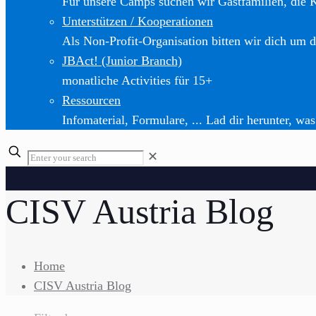
Für unsere Camps suchen wir Gastfamilien, die 
Unterstützen / Kooperationen
Als Non-Profit-Organisation bitten wir dich um d
JBAct! (Junior Branch)
monatliche Activities für 15+
Ressourcen
Infomaterial, Formulare, ... Lad dir herunter, was
✕
CISV Austria Blog
Home
CISV Austria Blog