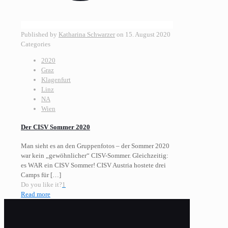
Published by
Katharina Schwarzer
on
15. August 2020
Categories
2020
Graz
Klagenfurt
Linz
NA
Wien
Der CISV Sommer 2020
Man sieht es an den Gruppenfotos – der Sommer 2020
war kein „gewöhnlicher“ CISV-Sommer. Gleichzeitig:
es WAR ein CISV Sommer! CISV Austria hostete drei
Camps für
[…]
Do you like it?
1
Read more