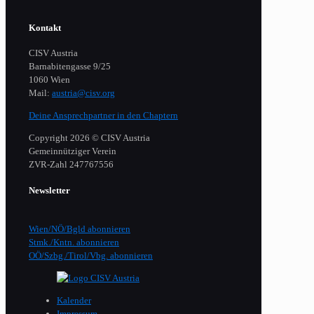
Kontakt
CISV Austria
Barnabitengasse 9/25
1060 Wien
Mail:
austria@cisv.org
Deine Ansprechpartner in den Chaptern
Copyright 2026 © CISV Austria
Gemeinnütziger Verein
​ZVR-Zahl 247767556
Newsletter
Wien/NÖ/Bgld abonnieren
Stmk./Kntn. abonnieren
OÖ/Szbg./Tirol/Vbg. abonnieren
Kalender
Impressum