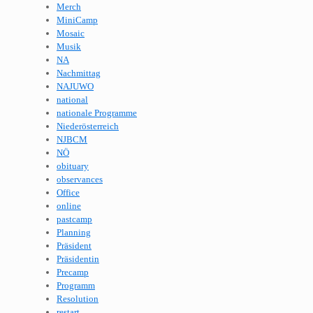
Merch
MiniCamp
Mosaic
Musik
NA
Nachmittag
NAJUWO
national
nationale Programme
Niederösterreich
NJBCM
NÖ
obituary
observances
Office
online
pastcamp
Planning
Präsident
Präsidentin
Precamp
Programm
Resolution
restart