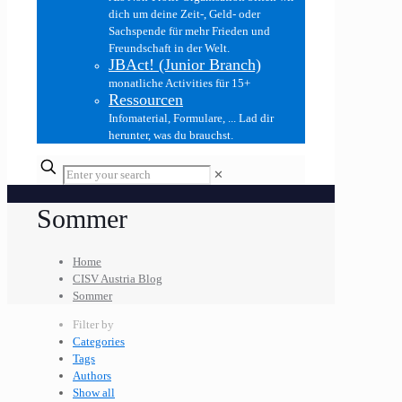
dich um deine Zeit-, Geld- oder
Sachspende für mehr Frieden und
Freundschaft in der Welt.
JBAct! (Junior Branch)
monatliche Activities für 15+
Ressourcen
Infomaterial, Formulare, ... Lad dir
herunter, was du brauchst.
✕
Sommer
Home
CISV Austria Blog
Sommer
Filter by
Categories
Tags
Authors
Show all