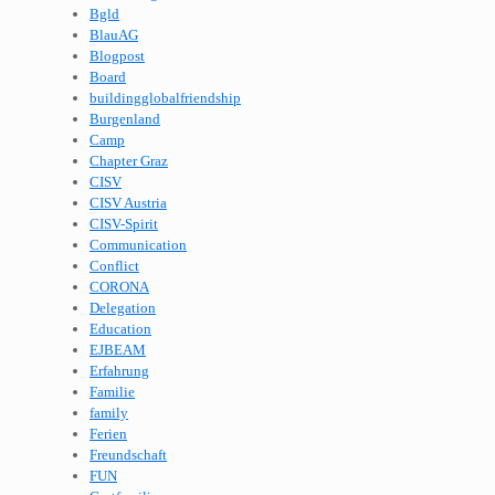
Bgld
BlauAG
Blogpost
Board
buildingglobalfriendship
Burgenland
Camp
Chapter Graz
CISV
CISV Austria
CISV-Spirit
Communication
Conflict
CORONA
Delegation
Education
EJBEAM
Erfahrung
Familie
family
Ferien
Freundschaft
FUN