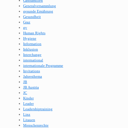
Gastfamilien
Generalversammlung
gesunde Ernährung
Gesundheit
Graz
gv
Human Rights
Hygiene
Information
Inklusion
Interchange
international
internationale Programme
Invitations
Jahresthema
JB
JB Austria
JC
Kinder
Leader
Leadershiptraining
Linz
Litauen
Menschenrechte