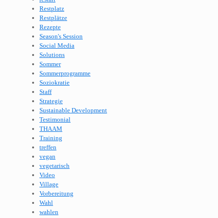
Restplatz
Restplätze
Rezepte
Season's Session
Social Media
Solutions
Sommer
Sommerprogramme
Soziokratie
Staff
Strategie
Sustainable Development
Testimonial
THAAM
Training
treffen
vegan
vegetarisch
Video
Village
Vorbereitung
Wahl
wahlen