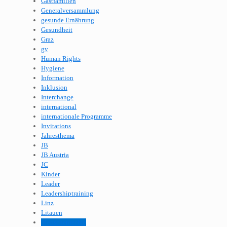
Gastfamilien
Generalversammlung
gesunde Ernährung
Gesundheit
Graz
gv
Human Rights
Hygiene
Information
Inklusion
Interchange
international
internationale Programme
Invitations
Jahresthema
JB
JB Austria
JC
Kinder
Leader
Leadershiptraining
Linz
Litauen
Menschenrechte