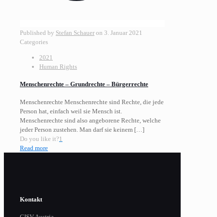
Published by
Stefan Schauer
on
3. Januar 2021
Categories
2021
Human Rights
Menschenrechte – Grundrechte – Bürgerrechte
Menschenrechte Menschenrechte sind Rechte, die jede
Person hat, einfach weil sie Mensch ist.
Menschenrechte sind also angeborene Rechte, welche
jeder Person zustehen. Man darf sie keinem
[…]
Do you like it?
1
Read more
Kontakt
CISV Austria