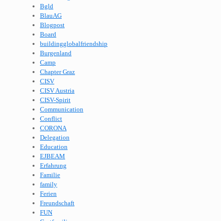
Bgld
BlauAG
Blogpost
Board
buildingglobalfriendship
Burgenland
Camp
Chapter Graz
CISV
CISV Austria
CISV-Spirit
Communication
Conflict
CORONA
Delegation
Education
EJBEAM
Erfahrung
Familie
family
Ferien
Freundschaft
FUN