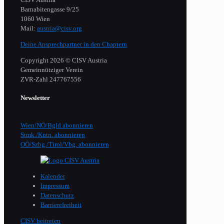
Barnabitengasse 9/25
1060 Wien
Mail:
austria@cisv.org
Deine Ansprechpartner in den Chaptern
Copyright 2026 © CISV Austria
Gemeinnütziger Verein
​ZVR-Zahl 247767556
Newsletter
Wien/NÖ/Bgld abonnieren
Stmk./Kntn. abonnieren
OÖ/Szbg./Tirol/Vbg. abonnieren
Kalender
Impressum
Datenschutz
Barrierefreiheit
CISV beitreten