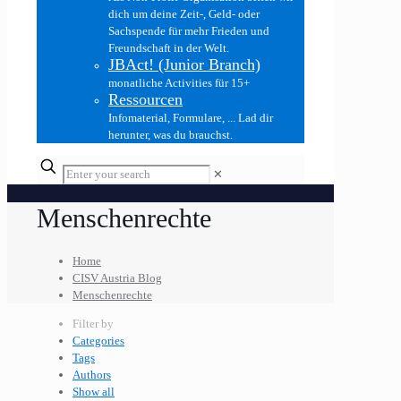
dich um deine Zeit-, Geld- oder
Sachspende für mehr Frieden und
Freundschaft in der Welt.
JBAct! (Junior Branch)
monatliche Activities für 15+
Ressourcen
Infomaterial, Formulare, ... Lad dir
herunter, was du brauchst.
✕
Menschenrechte
Home
CISV Austria Blog
Menschenrechte
Filter by
Categories
Tags
Authors
Show all