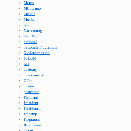
Merch
MiniCamp
Mosaic
Musik
NA
Nachmittag
NAJUWO
national
nationale Programme
Niederösterreich
NJBCM
NÖ
obituary
observances
Office
online
pastcamp
Planning
Präsident
Präsidentin
Precamp
Programm
Resolution
restart