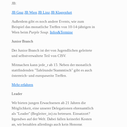
JB:
JB Graz
JB Wien
JB Linz
JB Klagenfurt
Außerdem gibt es noch andere Events, wie zum
Beispiel das monatliche Treffen von 10-14-jährigen in
Wien beim
Purple Soup
.
Infos&Termine
Junior Branch
Der Junior Branch ist der von Jugendlichen geleitete
und selbstverwaltete Teil von CISV.
Mitmachen kann jede_r ab 15. Neben der monatlich
stattfindenden "Tafelrunde/Stammtisch" gibt es auch
österreich- und europaweite Treffen.
Mehr erfahren
Leader
Wir bieten jungen Erwachsenen ab 21 Jahren die
Möglichkeit, eine unserer Delegationen ehrenamtlich
als "Leader" (Begleiter_in) zu betreuen. Einsatzort?
Irgendwo auf der Welt. Dabei fallen keinerlei Kosten
an, wir bezahlen allerdings auch kein Honorar.