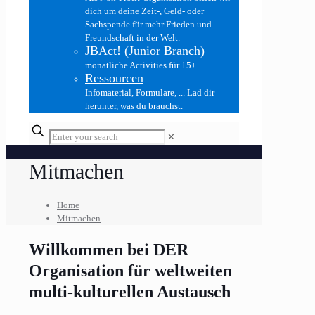
dich um deine Zeit-, Geld- oder
Sachspende für mehr Frieden und
Freundschaft in der Welt.
JBAct! (Junior Branch)
monatliche Activities für 15+
Ressourcen
Infomaterial, Formulare, ... Lad dir
herunter, was du brauchst.
✕
Mitmachen
Home
Mitmachen
Willkommen bei DER
Organisation für weltweiten
multi-kulturellen Austausch