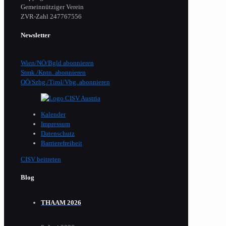
Gemeinnütziger Verein
​ZVR-Zahl 247767556
Newsletter
Wien/NÖ/Bgld abonnieren
Stmk./Kntn. abonnieren
OÖ/Szbg./Tirol/Vbg. abonnieren
Kalender
Impressum
Datenschutz
Barrierefreiheit
CISV beitreten
Blog
THAAM 2026