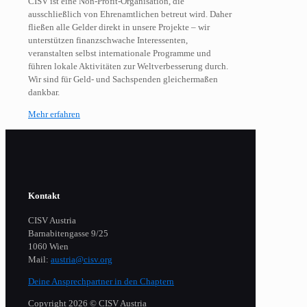
CISV ist eine Non-Profit-Organisation, die
ausschließlich von Ehrenamtlichen betreut wird. Daher
fließen alle Gelder direkt in unsere Projekte – wir
unterstützen finanzschwache Interessenten,
veranstalten selbst internationale Programme und
führen lokale Aktivitäten zur Weltverbesserung durch.
Wir sind für Geld- und Sachspenden gleichermaßen
dankbar.
Mehr erfahren
Kontakt
CISV Austria
Barnabitengasse 9/25
1060 Wien
Mail:
austria@cisv.org
Deine Ansprechpartner in den Chaptern
Copyright 2026 © CISV Austria