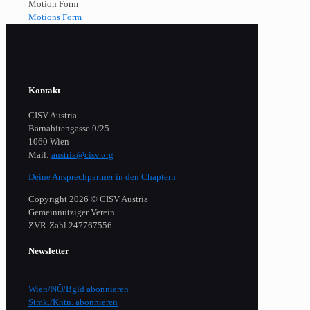
Motion Form
Motions Form
Kontakt
CISV Austria
Barnabitengasse 9/25
1060 Wien
Mail:
austria@cisv.org
Deine Ansprechpartner in den Chaptern
Copyright 2026 © CISV Austria
Gemeinnütziger Verein
​ZVR-Zahl 247767556
Newsletter
Wien/NÖ/Bgld abonnieren
Stmk./Kntn. abonnieren