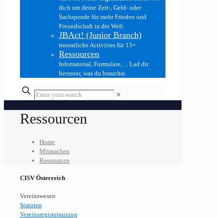
dich um deine Zeit-, Geld- oder
Sachspende für mehr Frieden und
Freundschaft in der Welt.
JBAct! (Junior Branch)
monatliche Activities für 15+
Ressourcen
Infomaterial, Formulare, ... Lad dir
herunter, was du brauchst.
✕
Ressourcen
Home
Mitmachen
Ressourcen
CISV Österreich
Vereinswesen
Statuten
Vereinsregisterauszug