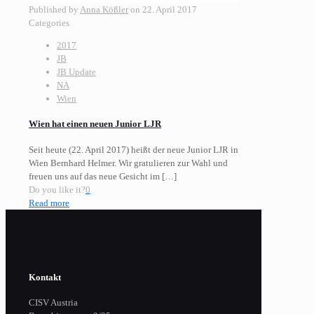
Published by
Anna Kößler
on
22. April 2017
Categories
2017
JB
JB Update
NA
Wien
Wien hat einen neuen Junior LJR
Seit heute (22. April 2017) heißt der neue Junior LJR in
Wien Bernhard Helmer. Wir gratulieren zur Wahl und
freuen uns auf das neue Gesicht im
[…]
Do you like it?
0
Read more
Kontakt
CISV Austria