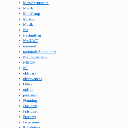
Menschenrechte
Merch
MiniCamp
Mosaic
Musik
NA
Nachmittag
NAJUWO
national
nationale Programme
Niederösterreich
NJBCM
NÖ
obituary
observances
Office
online
pastcamp
Planning
Präsident
Präsidentin
Precamp
Programm
Resolution