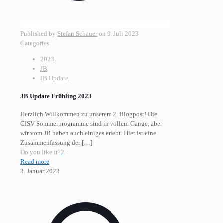
Published by
Stefan Schauer
on
9. Juli 2023
Categories
2023
JB
JB Update
JB Update Frühling 2023
Herzlich Willkommen zu unserem 2. Blogpost! Die
CISV Sommerprogramme sind in vollem Gange, aber
wir vom JB haben auch einiges erlebt. Hier ist eine
Zusammenfassung der
[…]
Do you like it?
2
Read more
3. Januar 2023