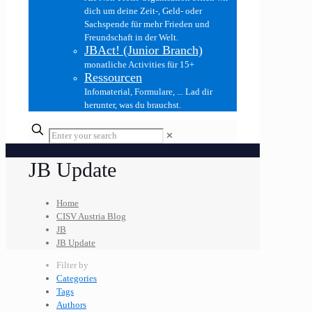
dich um deine Zeit-, Geld- oder
Sachspende für mehr Frieden und
Freundschaft in der Welt.
JBAct! (Junior Branch)
monatliche Activities für 15+
Ressourcen
Infomaterial, Formulare, ... Lad dir
herunter, was du brauchst.
✕
JB Update
Home
CISV Austria Blog
JB
JB Update
Filter by
Categories
Tags
Authors