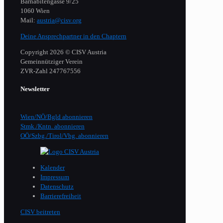
Barnabitengasse 9/25
1060 Wien
Mail:
austria@cisv.org
Deine Ansprechpartner in den Chaptern
Copyright 2026 © CISV Austria
Gemeinnütziger Verein
​ZVR-Zahl 247767556
Newsletter
Wien/NÖ/Bgld abonnieren
Stmk./Kntn. abonnieren
OÖ/Szbg./Tirol/Vbg. abonnieren
Kalender
Impressum
Datenschutz
Barrierefreiheit
CISV beitreten