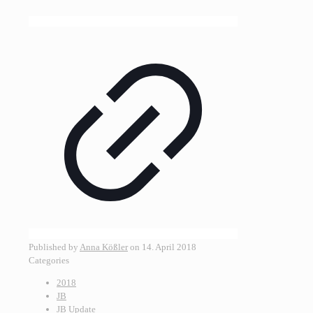
Published by
Anna Kößler
on
14. April 2018
Categories
2018
JB
JB Update