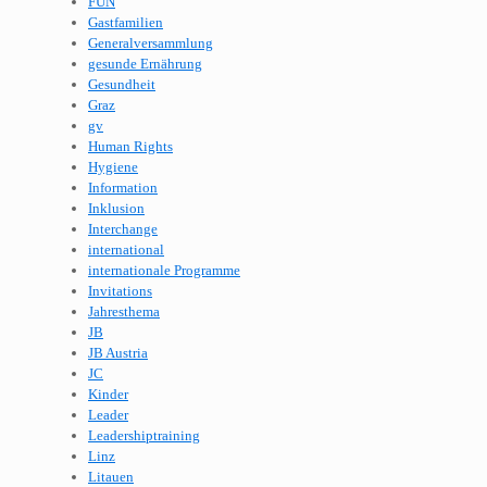
FUN
Gastfamilien
Generalversammlung
gesunde Ernährung
Gesundheit
Graz
gv
Human Rights
Hygiene
Information
Inklusion
Interchange
international
internationale Programme
Invitations
Jahresthema
JB
JB Austria
JC
Kinder
Leader
Leadershiptraining
Linz
Litauen