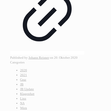
Published by
Johann Reisner
on
20. Oktober 2020
Categories
2020
2021
Graz
JB
JB Update
Klagenfurt
Linz
NA
Wien