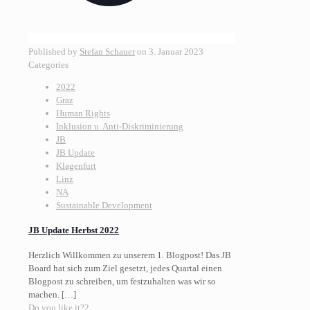
Published by
Stefan Schauer
on
3. Januar 2023
Categories
2022
Graz
Human Rights
Inklusion u. Anti-Diskriminierung
JB
JB Update
Klagenfurt
Linz
NA
Sustainable Development
JB Update Herbst 2022
Herzlich Willkommen zu unserem 1. Blogpost! Das JB
Board hat sich zum Ziel gesetzt, jedes Quartal einen
Blogpost zu schreiben, um festzuhalten was wir so
machen.
[…]
Do you like it?
2