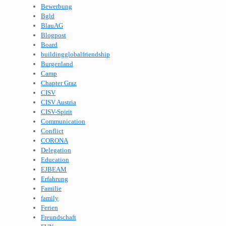
Bewerbung
Bgld
BlauAG
Blogpost
Board
buildingglobalfriendship
Burgenland
Camp
Chapter Graz
CISV
CISV Austria
CISV-Spirit
Communication
Conflict
CORONA
Delegation
Education
EJBEAM
Erfahrung
Familie
family
Ferien
Freundschaft