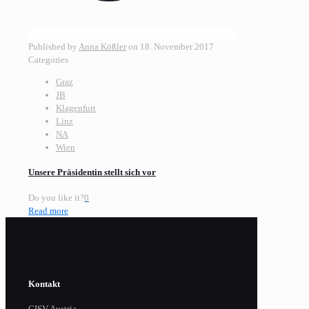
Published by
Anna Kößler
on
18. November 2017
Categories
Graz
JB
Klagenfurt
Linz
NA
Wien
Unsere Präsidentin stellt sich vor
Do you like it?
0
Read more
Kontakt
CISV Austria