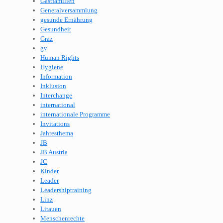
Gastfamilien
Generalversammlung
gesunde Ernährung
Gesundheit
Graz
gv
Human Rights
Hygiene
Information
Inklusion
Interchange
international
internationale Programme
Invitations
Jahresthema
JB
JB Austria
JC
Kinder
Leader
Leadershiptraining
Linz
Litauen
Menschenrechte