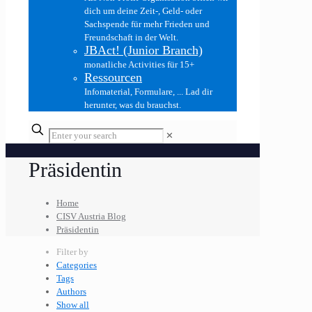
dich um deine Zeit-, Geld- oder
Sachspende für mehr Frieden und
Freundschaft in der Welt.
JBAct! (Junior Branch)
monatliche Activities für 15+
Ressourcen
Infomaterial, Formulare, ... Lad dir
herunter, was du brauchst.
✕
Präsidentin
Home
CISV Austria Blog
Präsidentin
Filter by
Categories
Tags
Authors
Show all