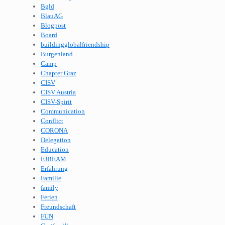
Bgld
BlauAG
Blogpost
Board
buildingglobalfriendship
Burgenland
Camp
Chapter Graz
CISV
CISV Austria
CISV-Spirit
Communication
Conflict
CORONA
Delegation
Education
EJBEAM
Erfahrung
Familie
family
Ferien
Freundschaft
FUN