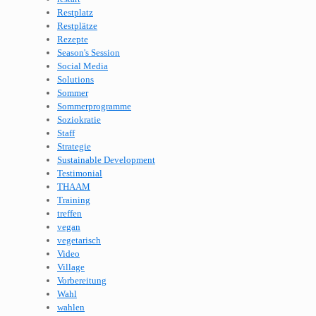
Restplatz
Restplätze
Rezepte
Season's Session
Social Media
Solutions
Sommer
Sommerprogramme
Soziokratie
Staff
Strategie
Sustainable Development
Testimonial
THAAM
Training
treffen
vegan
vegetarisch
Video
Village
Vorbereitung
Wahl
wahlen