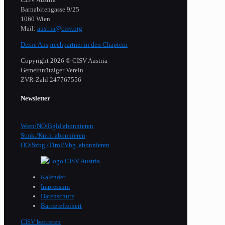
Barnabitengasse 9/25
1060 Wien
Mail:
austria@cisv.org
Deine Ansprechpartner in den Chaptern
Copyright 2026 © CISV Austria
Gemeinnütziger Verein
​ZVR-Zahl 247767556
Newsletter
Wien/NÖ/Bgld abonnieren
Stmk./Kntn. abonnieren
OÖ/Szbg./Tirol/Vbg. abonnieren
Kalender
Impressum
Datenschutz
Barrierefreiheit
CISV beitreten