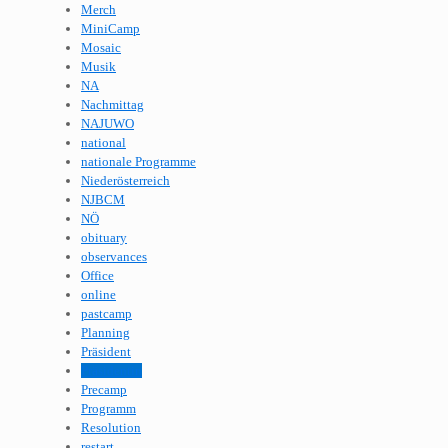
Merch
MiniCamp
Mosaic
Musik
NA
Nachmittag
NAJUWO
national
nationale Programme
Niederösterreich
NJBCM
NÖ
obituary
observances
Office
online
pastcamp
Planning
Präsident
Präsidentin
Precamp
Programm
Resolution
restart