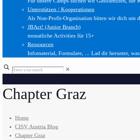
Für unsere Camps suchen wir Gastfamilien, die 
Unterstützen / Kooperationen
Als Non-Profit-Organisation bitten wir dich um d
JBAct! (Junior Branch)
monatliche Activities für 15+
Ressourcen
Infomaterial, Formulare, ... Lad dir herunter, was
✕
Chapter Graz
Home
CISV Austria Blog
Chapter Graz