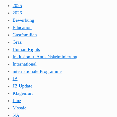
2025
2026
Bewerbung
Education
Gastfamilien
Graz
Human Rights
Inklusion u. Anti-Diskriminierung
International
internationale Programme
JB
JB Update
Klagenfurt
Linz
Mosaic
NA