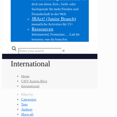
dich um deine Zeit-, Geld- oder
Sachspende für mehr Frieden und
Freundschaft in der Welt.
JBAct! (Junior Branch)
monatliche Activities für 15+
Ressourcen
Infomaterial, Formulare, ... Lad dir
herunter, was du brauchst.
✕
International
Home
CISV Austria Blog
International
Filter by
Categories
Tags
Authors
Show all