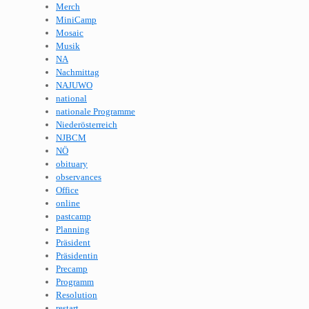
Merch
MiniCamp
Mosaic
Musik
NA
Nachmittag
NAJUWO
national
nationale Programme
Niederösterreich
NJBCM
NÖ
obituary
observances
Office
online
pastcamp
Planning
Präsident
Präsidentin
Precamp
Programm
Resolution
restart