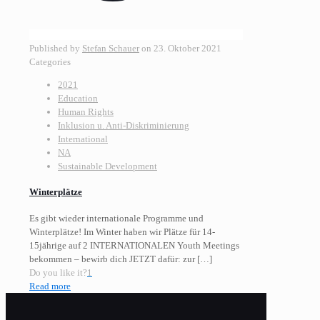
Published by
Stefan Schauer
on
23. Oktober 2021
Categories
2021
Education
Human Rights
Inklusion u. Anti-Diskriminierung
International
NA
Sustainable Development
Winterplätze
Es gibt wieder internationale Programme und
Winterplätze! Im Winter haben wir Plätze für 14-
15jährige auf 2 INTERNATIONALEN Youth Meetings
bekommen – bewirb dich JETZT dafür: zur
[…]
Do you like it?
1
Read more