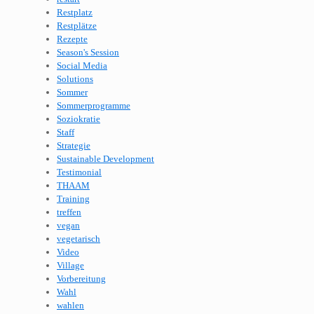
Restplatz
Restplätze
Rezepte
Season's Session
Social Media
Solutions
Sommer
Sommerprogramme
Soziokratie
Staff
Strategie
Sustainable Development
Testimonial
THAAM
Training
treffen
vegan
vegetarisch
Video
Village
Vorbereitung
Wahl
wahlen