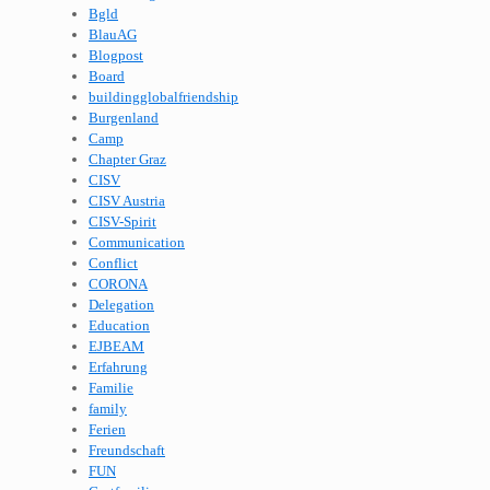
Bgld
BlauAG
Blogpost
Board
buildingglobalfriendship
Burgenland
Camp
Chapter Graz
CISV
CISV Austria
CISV-Spirit
Communication
Conflict
CORONA
Delegation
Education
EJBEAM
Erfahrung
Familie
family
Ferien
Freundschaft
FUN