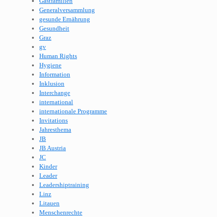
Gastfamilien
Generalversammlung
gesunde Ernährung
Gesundheit
Graz
gv
Human Rights
Hygiene
Information
Inklusion
Interchange
international
internationale Programme
Invitations
Jahresthema
JB
JB Austria
JC
Kinder
Leader
Leadershiptraining
Linz
Litauen
Menschenrechte