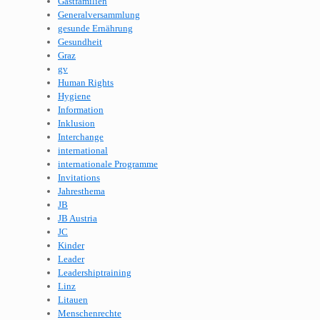
Gastfamilien
Generalversammlung
gesunde Ernährung
Gesundheit
Graz
gv
Human Rights
Hygiene
Information
Inklusion
Interchange
international
internationale Programme
Invitations
Jahresthema
JB
JB Austria
JC
Kinder
Leader
Leadershiptraining
Linz
Litauen
Menschenrechte