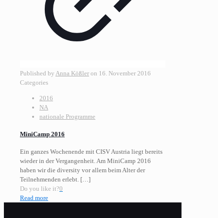
Published by
Anna Kößler
on
16. November 2016
Categories
2016
NA
nationale Programme
MiniCamp 2016
Ein ganzes Wochenende mit CISV Austria liegt bereits
wieder in der Vergangenheit. Am MiniCamp 2016
haben wir die diversity vor allem beim Alter der
Teilnehmenden erlebt.
[…]
Do you like it?
0
Read more