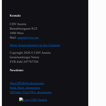
Kontakt
CISV Austria
Barnabitengasse 9/25
1060 Wien
Mail:
austria@cisv.org
Deine Ansprechpartner in den Chaptern
Copyright 2026 © CISV Austria
Gemeinnütziger Verein
​ZVR-Zahl 247767556
Newsletter
Wien/NÖ/Bgld abonnieren
Stmk./Kntn. abonnieren
OÖ/Szbg./Tirol/Vbg. abonnieren