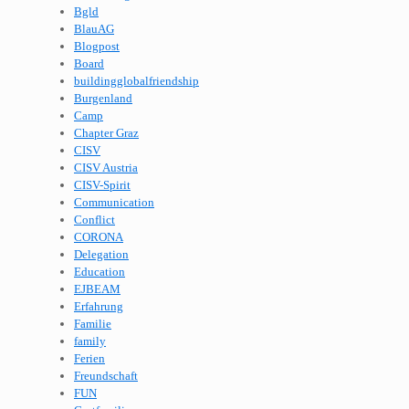
Bgld
BlauAG
Blogpost
Board
buildingglobalfriendship
Burgenland
Camp
Chapter Graz
CISV
CISV Austria
CISV-Spirit
Communication
Conflict
CORONA
Delegation
Education
EJBEAM
Erfahrung
Familie
family
Ferien
Freundschaft
FUN