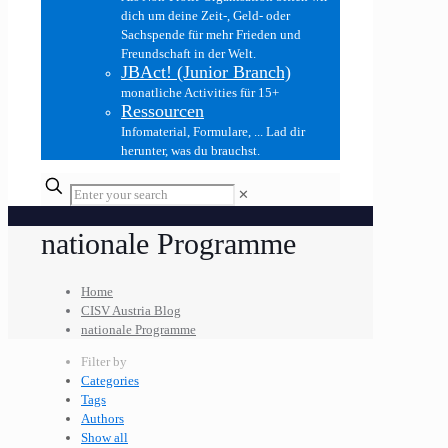
dich um deine Zeit-, Geld- oder
Sachspende für mehr Frieden und
Freundschaft in der Welt.
JBAct! (Junior Branch)
monatliche Activities für 15+
Ressourcen
Infomaterial, Formulare, ... Lad dir
herunter, was du brauchst.
✕
nationale Programme
Home
CISV Austria Blog
nationale Programme
Filter by
Categories
Tags
Authors
Show all