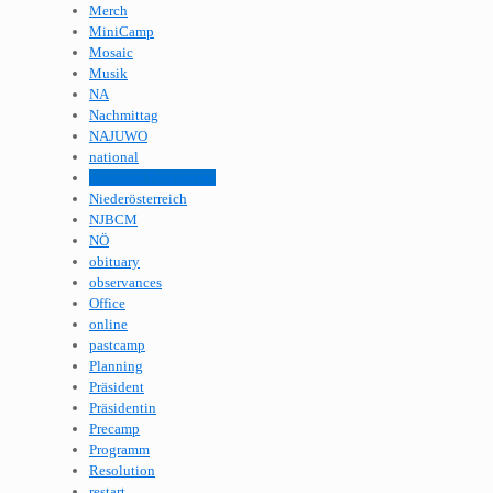
Merch
MiniCamp
Mosaic
Musik
NA
Nachmittag
NAJUWO
national
nationale Programme
Niederösterreich
NJBCM
NÖ
obituary
observances
Office
online
pastcamp
Planning
Präsident
Präsidentin
Precamp
Programm
Resolution
restart