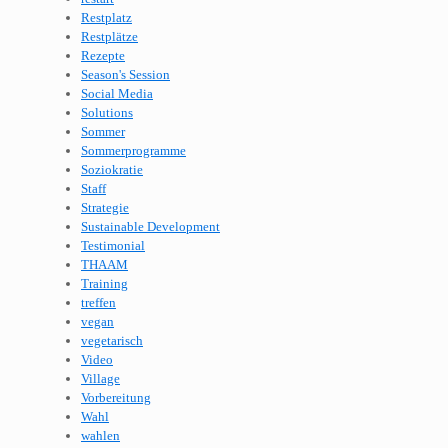
Restplatz
Restplätze
Rezepte
Season's Session
Social Media
Solutions
Sommer
Sommerprogramme
Soziokratie
Staff
Strategie
Sustainable Development
Testimonial
THAAM
Training
treffen
vegan
vegetarisch
Video
Village
Vorbereitung
Wahl
wahlen