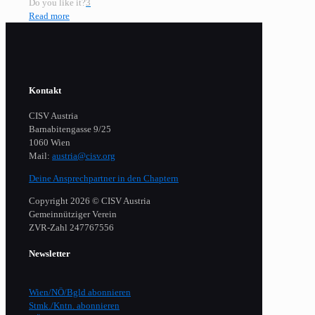
Do you like it?
3
Read more
Kontakt
CISV Austria
Barnabitengasse 9/25
1060 Wien
Mail:
austria@cisv.org
Deine Ansprechpartner in den Chaptern
Copyright 2026 © CISV Austria
Gemeinnütziger Verein
​ZVR-Zahl 247767556
Newsletter
Wien/NÖ/Bgld abonnieren
Stmk./Kntn. abonnieren