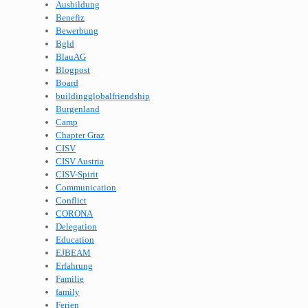
Ausbildung
Benefiz
Bewerbung
Bgld
BlauAG
Blogpost
Board
buildingglobalfriendship
Burgenland
Camp
Chapter Graz
CISV
CISV Austria
CISV-Spirit
Communication
Conflict
CORONA
Delegation
Education
EJBEAM
Erfahrung
Familie
family
Ferien