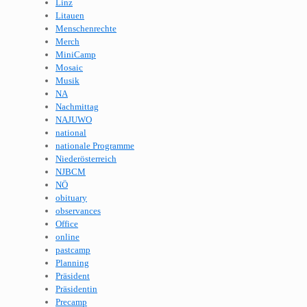
Linz
Litauen
Menschenrechte
Merch
MiniCamp
Mosaic
Musik
NA
Nachmittag
NAJUWO
national
nationale Programme
Niederösterreich
NJBCM
NÖ
obituary
observances
Office
online
pastcamp
Planning
Präsident
Präsidentin
Precamp