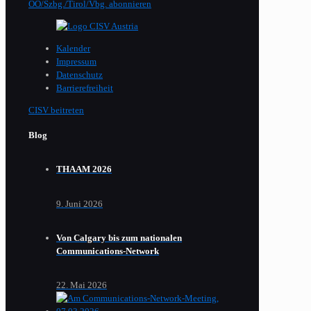
OÖ/Szbg./Tirol/Vbg. abonnieren
Kalender
Impressum
Datenschutz
Barrierefreiheit
CISV beitreten
Blog
THAAM 2026
9. Juni 2026
Von Calgary bis zum nationalen
Communications-Network
22. Mai 2026