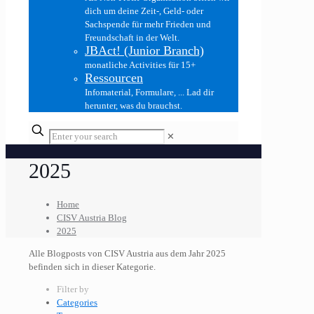
dich um deine Zeit-, Geld- oder
Sachspende für mehr Frieden und
Freundschaft in der Welt.
JBAct! (Junior Branch)
monatliche Activities für 15+
Ressourcen
Infomaterial, Formulare, ... Lad dir
herunter, was du brauchst.
✕
2025
Home
CISV Austria Blog
2025
Alle Blogposts von CISV Austria aus dem Jahr 2025
befinden sich in dieser Kategorie.
Filter by
Categories