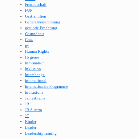
Freundschaft
FUN
Gastfamilien
Generalversammlung
gesunde Ernährung
Gesundheit
Graz
gv
Human Rights
Hygiene
Information
Inklusion
Interchange
international
internationale Programme
Invitations
Jahresthema
JB
JB Austria
JC
Kinder
Leader
Leadershiptraining