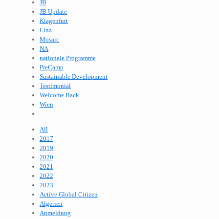
JB
JB Update
Klagenfurt
Linz
Mosaic
NA
nationale Programme
PreCamp
Sustainable Development
Testimonial
Welcome Back
Wien
All
2017
2019
2020
2021
2022
2023
Active Global Citizen
Algerien
Anmeldung