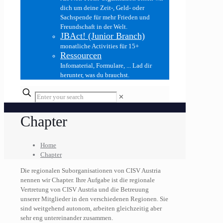
dich um deine Zeit-, Geld- oder
Sachspende für mehr Frieden und
Freundschaft in der Welt.
JBAct! (Junior Branch)
monatliche Activities für 15+
Ressourcen
Infomaterial, Formulare, ... Lad dir
herunter, was du brauchst.
✕
Chapter
Home
Chapter
Die regionalen Suborganisationen von CISV Austria
nennen wir Chapter. Ihre Aufgabe ist die regionale
Vertretung von CISV Austria und die Betreuung
unserer Mitglieder in den verschiedenen Regionen. Sie
sind weitgehend autonom, arbeiten gleichzeitig aber
sehr eng untereinander zusammen.