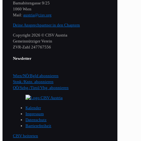
Barnabitengasse 9/25
1060 Wien
Mail:
austria@cisv.org
Deine Ansprechpartner in den Chaptern
Copyright 2026 © CISV Austria
Gemeinnütziger Verein
​ZVR-Zahl 247767556
Newsletter
Wien/NÖ/Bgld abonnieren
Stmk./Kntn. abonnieren
OÖ/Szbg./Tirol/Vbg. abonnieren
Kalender
Impressum
Datenschutz
Barrierefreiheit
CISV beitreten