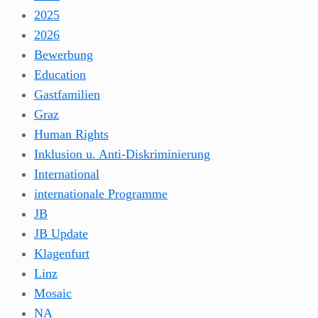
2025
2026
Bewerbung
Education
Gastfamilien
Graz
Human Rights
Inklusion u. Anti-Diskriminierung
International
internationale Programme
JB
JB Update
Klagenfurt
Linz
Mosaic
NA