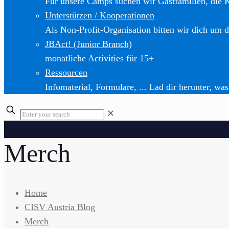
Für unsere Camps suchen wir Gastfamilien, die 
Unterstützen / Kooperationen
Als Non-Profit-Organisation bitten wir dich um d
JBAct! (Junior Branch)
monatliche Activities für 15+
Ressourcen
Infomaterial, Formulare, ... Lad dir herunter, was
✕
Merch
Home
CISV Austria Blog
Merch