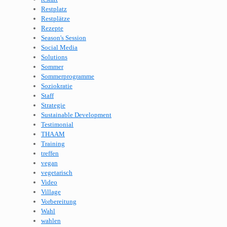
Restplatz
Restplätze
Rezepte
Season's Session
Social Media
Solutions
Sommer
Sommerprogramme
Soziokratie
Staff
Strategie
Sustainable Development
Testimonial
THAAM
Training
treffen
vegan
vegetarisch
Video
Village
Vorbereitung
Wahl
wahlen