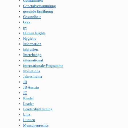
Gastfamilien
Generalversammlung
gesunde Ernährung
Gesundheit
Graz
gv
Human Rights
Hygiene
Information
Inklusion
Interchange
international
internationale Programme
Invitations
Jahresthema
JB
JB Austria
JC
Kinder
Leader
Leadershiptraining
Linz
Litauen
Menschenrechte