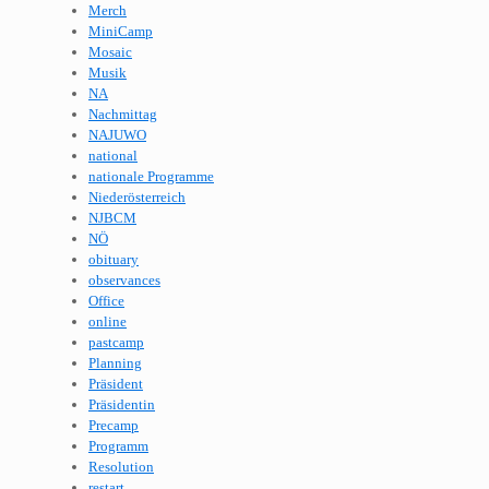
Merch
MiniCamp
Mosaic
Musik
NA
Nachmittag
NAJUWO
national
nationale Programme
Niederösterreich
NJBCM
NÖ
obituary
observances
Office
online
pastcamp
Planning
Präsident
Präsidentin
Precamp
Programm
Resolution
restart