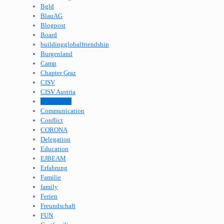
Bgld
BlauAG
Blogpost
Board
buildingglobalfriendship
Burgenland
Camp
Chapter Graz
CISV
CISV Austria
CISV-Spirit
Communication
Conflict
CORONA
Delegation
Education
EJBEAM
Erfahrung
Familie
family
Ferien
Freundschaft
FUN