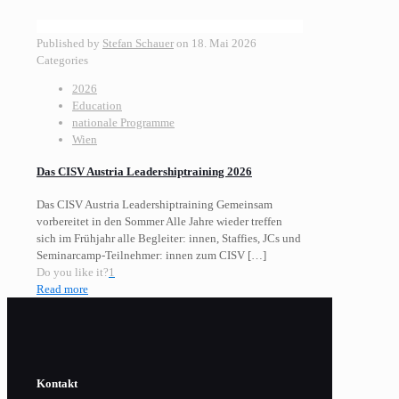
Published by
Stefan Schauer
on
18. Mai 2026
Categories
2026
Education
nationale Programme
Wien
Das CISV Austria Leadershiptraining 2026
Das CISV Austria Leadershiptraining Gemeinsam
vorbereitet in den Sommer Alle Jahre wieder treffen
sich im Frühjahr alle Begleiter: innen, Staffies, JCs und
Seminarcamp-Teilnehmer: innen zum CISV
[…]
Do you like it?
1
Read more
Kontakt