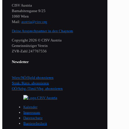
CISV Austria
Barnabitengasse 9/25
1060 Wien
Mail:
austria@cisv.org
Deine Ansprechpartner in den Chaptern
Copyright 2026 © CISV Austria
Gemeinnütziger Verein
​ZVR-Zahl 247767556
Newsletter
Wien/NÖ/Bgld abonnieren
Stmk./Kntn. abonnieren
OÖ/Szbg./Tirol/Vbg. abonnieren
Kalender
Impressum
Datenschutz
Barrierefreiheit