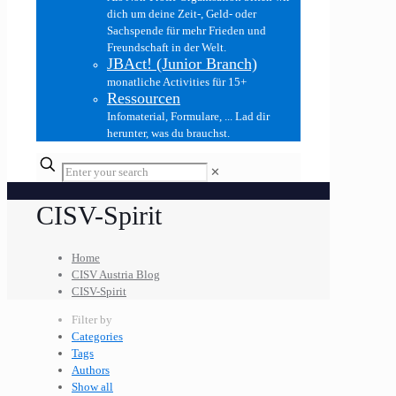
dich um deine Zeit-, Geld- oder
Sachspende für mehr Frieden und
Freundschaft in der Welt.
JBAct! (Junior Branch)
monatliche Activities für 15+
Ressourcen
Infomaterial, Formulare, ... Lad dir
herunter, was du brauchst.
✕
CISV-Spirit
Home
CISV Austria Blog
CISV-Spirit
Filter by
Categories
Tags
Authors
Show all