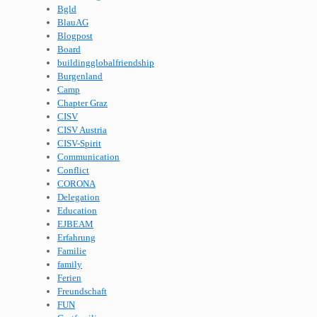
Bgld
BlauAG
Blogpost
Board
buildingglobalfriendship
Burgenland
Camp
Chapter Graz
CISV
CISV Austria
CISV-Spirit
Communication
Conflict
CORONA
Delegation
Education
EJBEAM
Erfahrung
Familie
family
Ferien
Freundschaft
FUN