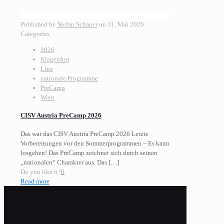
Published by
Stefan Schauer
on
31. Mai 2026
Categories
2026
Klagenfurt
Linz
nationale Programme
PreCamp
Wien
CISV Austria PreCamp 2026
Das war das CISV Austria PreCamp 2026 Letzte
Vorbereitungen vor den Sommerprogrammen – Es kann
losgehen! Das PreCamp zeichnet sich durch seinen
„nationalen“ Charakter aus. Das
[…]
Do you like it?
0
Read more