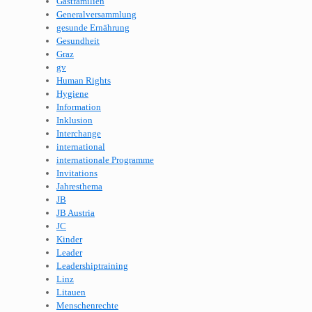
Gastfamilien
Generalversammlung
gesunde Ernährung
Gesundheit
Graz
gv
Human Rights
Hygiene
Information
Inklusion
Interchange
international
internationale Programme
Invitations
Jahresthema
JB
JB Austria
JC
Kinder
Leader
Leadershiptraining
Linz
Litauen
Menschenrechte