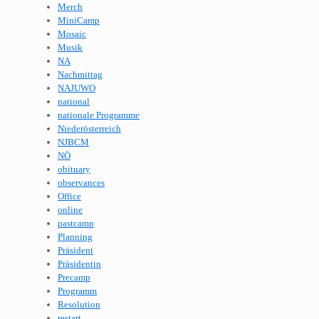
Merch
MiniCamp
Mosaic
Musik
NA
Nachmittag
NAJUWO
national
nationale Programme
Niederösterreich
NJBCM
NÖ
obituary
observances
Office
online
pastcamp
Planning
Präsident
Präsidentin
Precamp
Programm
Resolution
restart