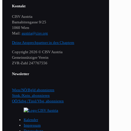
Kontakt
CISV Austria
Barnabitengasse 9/25
1060 Wien
Mail:
austria@cisv.org
Deine Ansprechpartner in den Chaptern
Copyright 2026 © CISV Austria
Gemeinnütziger Verein
​ZVR-Zahl 247767556
Newsletter
Wien/NÖ/Bgld abonnieren
Stmk./Kntn. abonnieren
OÖ/Szbg./Tirol/Vbg. abonnieren
Kalender
Impressum
Datenschutz