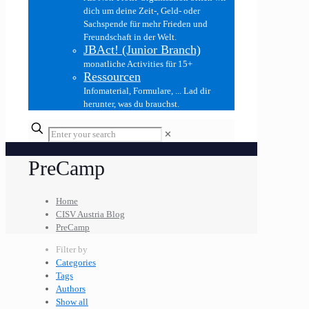
dich um deine Zeit-, Geld- oder
Sachspende für mehr Frieden und
Freundschaft in der Welt.
JBAct! (Junior Branch)
monatliche Activities für 15+
Ressourcen
Infomaterial, Formulare, ... Lad dir
herunter, was du brauchst.
✕
PreCamp
Home
CISV Austria Blog
PreCamp
Filter by
Categories
Tags
Authors
Show all