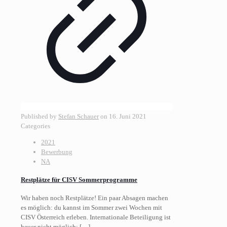
Published by
Stefan Schauer
on
16. Juni 2021
Categories
2021
Bewerbung
NA
Restplätze für CISV Sommerprogramme
Wir haben noch Restplätze! Ein paar Absagen machen
es möglich: du kannst im Sommer zwei Wochen mit
CISV Österreich erleben. Internationale Beteiligung ist
heuer nicht möglich;
[…]