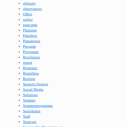
obituary
observances
Office
online
pastcamp
Planning
Präsident
Präsidentin
Precamp
Programm
Resolution
restart
Restplatz
Restplätze
Rezepte
Season's Session
Social Media
Solutions
Sommer
Sommerprogramme
Soziokratie
Staff
Strategie