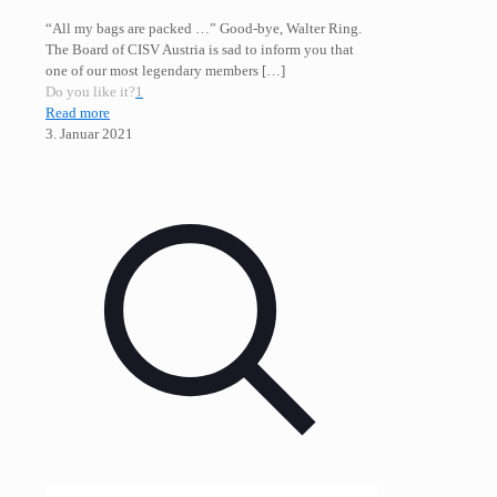
“All my bags are packed …” Good-bye, Walter Ring.
The Board of CISV Austria is sad to inform you that
one of our most legendary members
[…]
Do you like it?
1
Read more
3. Januar 2021