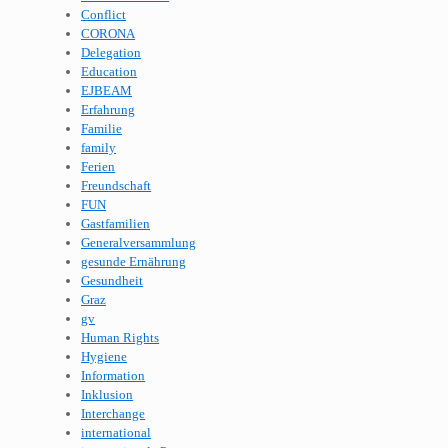
Conflict
CORONA
Delegation
Education
EJBEAM
Erfahrung
Familie
family
Ferien
Freundschaft
FUN
Gastfamilien
Generalversammlung
gesunde Ernährung
Gesundheit
Graz
gv
Human Rights
Hygiene
Information
Inklusion
Interchange
international