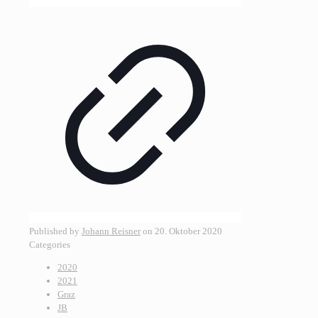
Published by
Johann Reisner
on
20. Oktober 2020
Categories
2020
2021
Graz
JB