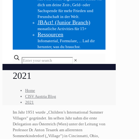
dich um deine Zeit-, Geld- oder
Sachspende für mehr Frieden und
Freundschaft in der Welt.
JBAct! (Junior Branch)
monatliche Activities für 15+
Ressourcen
Infomaterial, Formulare, ... Lad dir
herunter, was du brauchst.
✕
2021
Home
CISV Austria Blog
2021
Im Jahr 1951 wurde „Children’s International Summer
Villages“ gegründet. Im selben Jahr nahm die erste
Delegation aus Österreich (Wien) unter der Leitung von
Professor Dr. Anton Tesarek am allerersten
Sommerkinderdorf („Village“) in Cincinnatti, Ohio,