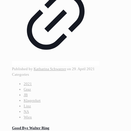
Published by
Katharina Schwarzer
on
29. April 2021
Categories
2021
Graz
JB
Klagenfurt
Linz
NA
Wien
Good Bye Walter Ring