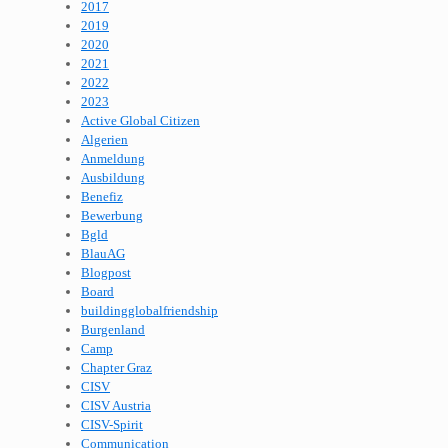
2017
2019
2020
2021
2022
2023
Active Global Citizen
Algerien
Anmeldung
Ausbildung
Benefiz
Bewerbung
Bgld
BlauAG
Blogpost
Board
buildingglobalfriendship
Burgenland
Camp
Chapter Graz
CISV
CISV Austria
CISV-Spirit
Communication