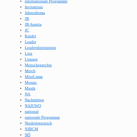
internationale Programme
Invitations
Jahresthema
JB
JB Austria
JC
Kinder
Leader
Leadershiptraining
Linz
Litauen
Menschenrechte
Merch
MiniCamp
Mosaic
Musik
NA
Nachmittag
NAJUWO
national
nationale Programme
Niederösterreich
NJBCM
NÖ