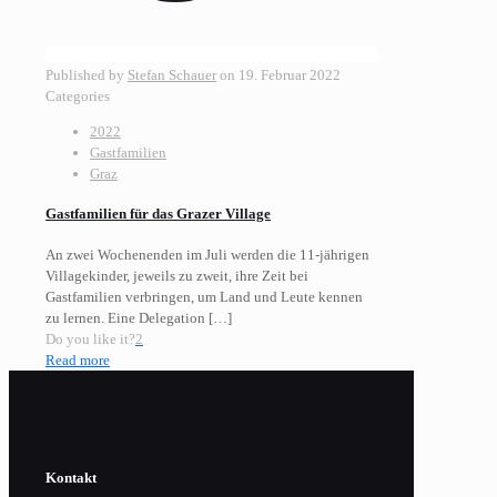
Published by
Stefan Schauer
on
19. Februar 2022
Categories
2022
Gastfamilien
Graz
Gastfamilien für das Grazer Village
An zwei Wochenenden im Juli werden die 11-jährigen
Villagekinder, jeweils zu zweit, ihre Zeit bei
Gastfamilien verbringen, um Land und Leute kennen
zu lernen. Eine Delegation
[…]
Do you like it?
2
Read more
Kontakt