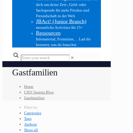
dich um deine Zeit-, Geld- oder
Sachspende für mehr Frieden und
Freundschaft in der Welt.
JBAct! (Junior Branch)
monatliche Activities für 15+
Ressourcen
Infomaterial, Formulare, ... Lad dir
herunter, was du brauchst.
✕
Gastfamilien
Home
CISV Austria Blog
Gastfamilien
Filter by
Categories
Tags
Authors
Show all