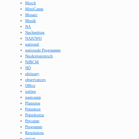
Merch
MiniCamp
Mosaic
Musik
NA
Nachmittag
NAJUWO
national
nationale Programme
Niederösterreich
NJBCM
NÖ
obituary
observances
Office
online
pastcamp
Planning
Präsident
Präsidentin
Precamp
Programm
Resolution
restart