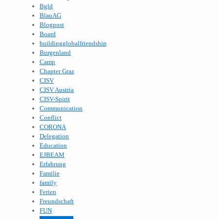
Bgld
BlauAG
Blogpost
Board
buildingglobalfriendship
Burgenland
Camp
Chapter Graz
CISV
CISV Austria
CISV-Spirit
Communication
Conflict
CORONA
Delegation
Education
EJBEAM
Erfahrung
Familie
family
Ferien
Freundschaft
FUN