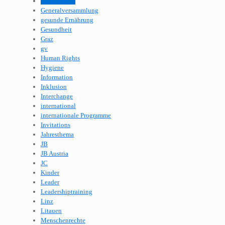
Gastfamilien
Generalversammlung
gesunde Ernährung
Gesundheit
Graz
gv
Human Rights
Hygiene
Information
Inklusion
Interchange
international
internationale Programme
Invitations
Jahresthema
JB
JB Austria
JC
Kinder
Leader
Leadershiptraining
Linz
Litauen
Menschenrechte