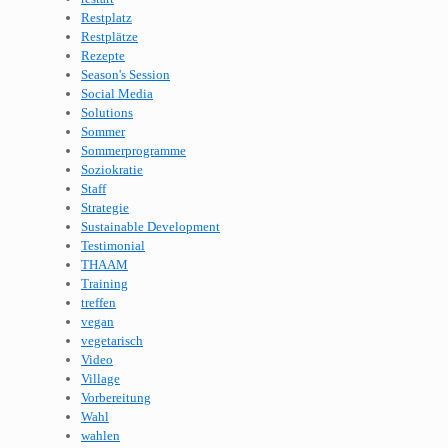
Restplatz
Restplätze
Rezepte
Season's Session
Social Media
Solutions
Sommer
Sommerprogramme
Soziokratie
Staff
Strategie
Sustainable Development
Testimonial
THAAM
Training
treffen
vegan
vegetarisch
Video
Village
Vorbereitung
Wahl
wahlen