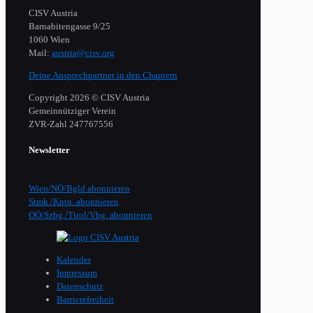
CISV Austria
Barnabitengasse 9/25
1060 Wien
Mail:
austria@cisv.org
Deine Ansprechpartner in den Chaptern
Copyright 2026 © CISV Austria
Gemeinnütziger Verein
​ZVR-Zahl 247767556
Newsletter
Wien/NÖ/Bgld abonnieren
Stmk./Kntn. abonnieren
OÖ/Szbg./Tirol/Vbg. abonnieren
Kalender
Impressum
Datenschutz
Barrierefreiheit