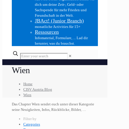
dich um deine Zeit-, Geld- oder
Sachspende für mehr Frieden und
Freundschaft in der Welt.
JBAct! (Junior Branch)
monatliche Activities für 15+
Ressourcen
Infomaterial, Formulare, ... Lad dir
herunter, was du brauchst.
✕
Wien
Home
CISV Austria Blog
Wien
Das Chapter Wien sendet euch unter dieser Kategorie
seine Neuigkeiten, Infos, Rückblicke, Bilder, …
Filter by
Categories