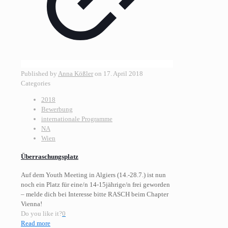
Published by
Anna Kößler
on
17. April 2018
Categories
2018
Bewerbung
internationale Programme
NA
Wien
Überraschungsplatz
Auf dem Youth Meeting in Algiers (14.-28.7.) ist nun
noch ein Platz für eine/n 14-15jährige/n frei geworden
– melde dich bei Interesse bitte RASCH beim Chapter
Vienna!
Do you like it?
0
Read more