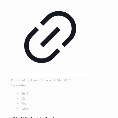
Published by
Anna Kößler
on
1. Mai 2017
Categories
2017
JB
NA
Wien