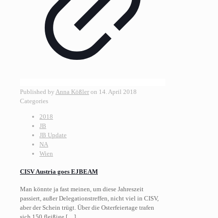
Published by
Anna Kößler
on
14. April 2018
Categories
2018
JB
JB Update
NA
Wien
CISV Austria goes EJBEAM
Man könnte ja fast meinen, um diese Jahreszeit
passiert, außer Delegationstreffen, nicht viel in CISV,
aber der Schein trügt. Über die Osterfeiertage trafen
sich 150 fleißige
[…]