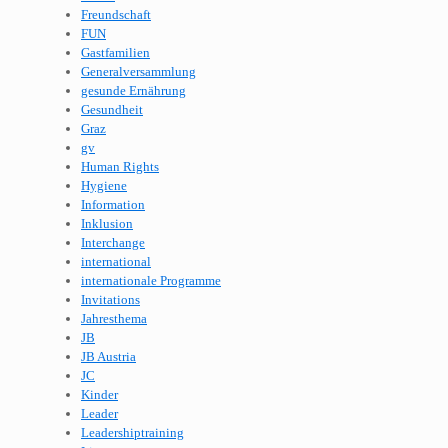
Freundschaft
FUN
Gastfamilien
Generalversammlung
gesunde Ernährung
Gesundheit
Graz
gv
Human Rights
Hygiene
Information
Inklusion
Interchange
international
internationale Programme
Invitations
Jahresthema
JB
JB Austria
JC
Kinder
Leader
Leadershiptraining