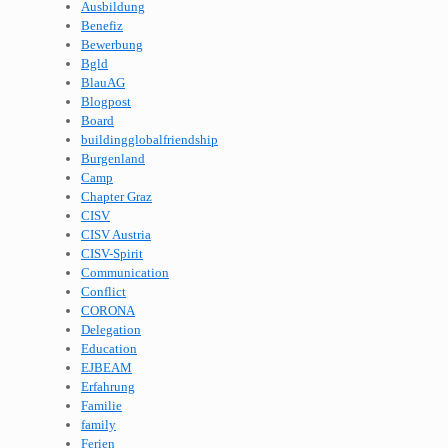
Ausbildung
Benefiz
Bewerbung
Bgld
BlauAG
Blogpost
Board
buildingglobalfriendship
Burgenland
Camp
Chapter Graz
CISV
CISV Austria
CISV-Spirit
Communication
Conflict
CORONA
Delegation
Education
EJBEAM
Erfahrung
Familie
family
Ferien