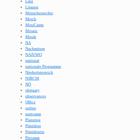
Linz
Litauen
Menschenrechte
Merch
MiniCamp
Mosaic
Musik
NA
Nachmittag
NAJUWO
national
nationale Programme
Niederösterreich
NJBCM
NÖ
obituary
observances
Office
online
pastcamp
Planning
Präsident
Präsidentin
Precamp