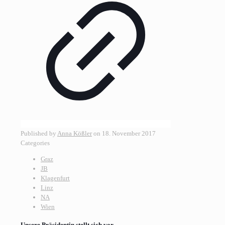
Published by
Anna Kößler
on
18. November 2017
Categories
Graz
JB
Klagenfurt
Linz
NA
Wien
Unsere Präsidentin stellt sich vor