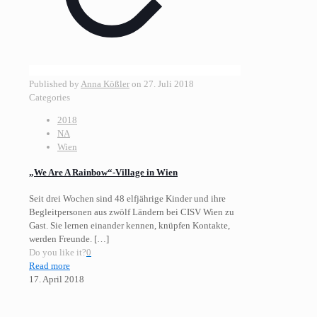
Published by
Anna Kößler
on
27. Juli 2018
Categories
2018
NA
Wien
„We Are A Rainbow“-Village in Wien
Seit drei Wochen sind 48 elfjährige Kinder und ihre
Begleitpersonen aus zwölf Ländern bei CISV Wien zu
Gast. Sie lernen einander kennen, knüpfen Kontakte,
werden Freunde.
[…]
Do you like it?
0
Read more
17. April 2018