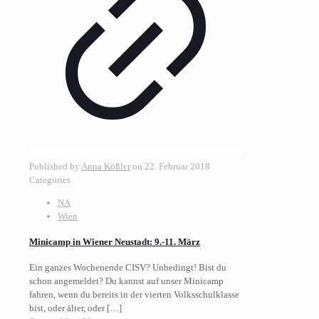
Published by
Anna Kößler
on
22. Februar 2018
Categories
NA
Wien
Minicamp in Wiener Neustadt: 9.-11. März
Ein ganzes Wochenende CISV? Unbedingt! Bist du
schon angemeldet? Du kannst auf unser Minicamp
fahren, wenn du bereits in der vierten Volksschulklasse
bist, oder älter, oder
[…]