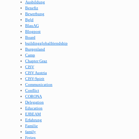
Ausbildung
Benefiz
Bewerbung
Bgld
BlauAG
Blogpost
Board
buildingglobalfriendship
Burgenland
Camp
Chapter Graz
CISV
CISV Austria
CISV-Spirit
Communication
Conflict
CORONA
Delegation
Education
EJBEAM
Erfahrung
Familie
family
Ferien