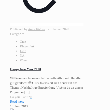
Published by
Anna Kößler
on
5. Januar 2020
Categories
Graz
Klagenfurt
Linz
NA
Wien
Happy New Year 2020
Willkommen im neuen Jahr – hoffentlich seid ihr alle
gut gerutscht 🙂 CISV fokussiert sich heuer auf das
Thema „Nachhaltige Entwicklung“. Wenn du an einem
Programm
[…]
Do you like it?
0
Read more
18. Juni 2019