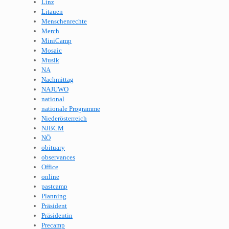
Linz
Litauen
Menschenrechte
Merch
MiniCamp
Mosaic
Musik
NA
Nachmittag
NAJUWO
national
nationale Programme
Niederösterreich
NJBCM
NÖ
obituary
observances
Office
online
pastcamp
Planning
Präsident
Präsidentin
Precamp