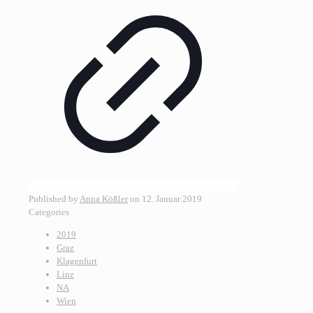
Published by
Anna Kößler
on
12. Januar 2019
Categories
2019
Graz
Klagenfurt
Linz
NA
Wien