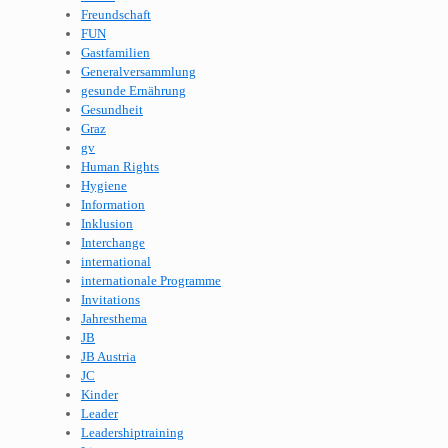
Freundschaft
FUN
Gastfamilien
Generalversammlung
gesunde Ernährung
Gesundheit
Graz
gv
Human Rights
Hygiene
Information
Inklusion
Interchange
international
internationale Programme
Invitations
Jahresthema
JB
JB Austria
JC
Kinder
Leader
Leadershiptraining