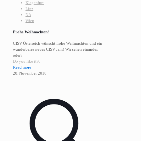
Klagenfurt
Linz
NA
Wien
Frohe Weihnachten!
CISV Österreich wünscht frohe Weihnachten und ein
wunderbares neues CISV Jahr! Wir sehen einander,
oder?
Do you like it?
0
Read more
20. November 2018