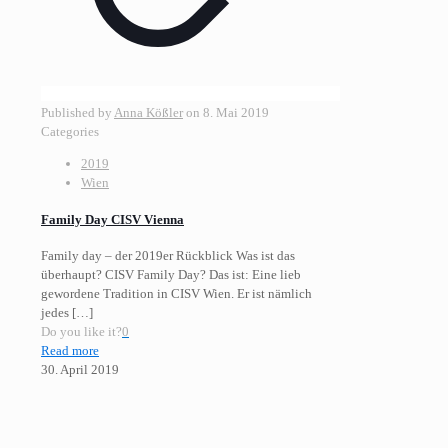
Published by
Anna Kößler
on
8. Mai 2019
Categories
2019
Wien
Family Day CISV Vienna
Family day – der 2019er Rückblick Was ist das
überhaupt? CISV Family Day? Das ist: Eine lieb
gewordene Tradition in CISV Wien. Er ist nämlich
jedes
[…]
Do you like it?
0
Read more
30. April 2019