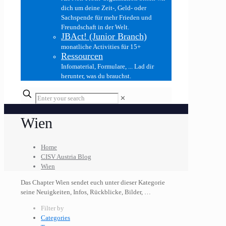
dich um deine Zeit-, Geld- oder
Sachspende für mehr Frieden und
Freundschaft in der Welt.
JBAct! (Junior Branch)
monatliche Activities für 15+
Ressourcen
Infomaterial, Formulare, ... Lad dir
herunter, was du brauchst.
✕
Wien
Home
CISV Austria Blog
Wien
Das Chapter Wien sendet euch unter dieser Kategorie
seine Neuigkeiten, Infos, Rückblicke, Bilder, …
Filter by
Categories