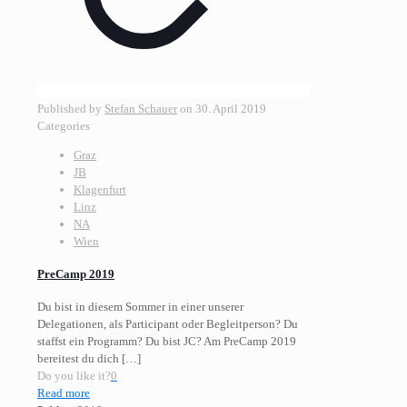
Published by
Stefan Schauer
on
30. April 2019
Categories
Graz
JB
Klagenfurt
Linz
NA
Wien
PreCamp 2019
Du bist in diesem Sommer in einer unserer
Delegationen, als Participant oder Begleitperson? Du
staffst ein Programm? Du bist JC? Am PreCamp 2019
bereitest du dich
[…]
Do you like it?
0
Read more