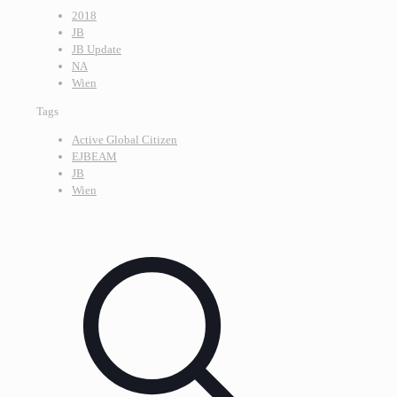
2018
JB
JB Update
NA
Wien
Tags
Active Global Citizen
EJBEAM
JB
Wien