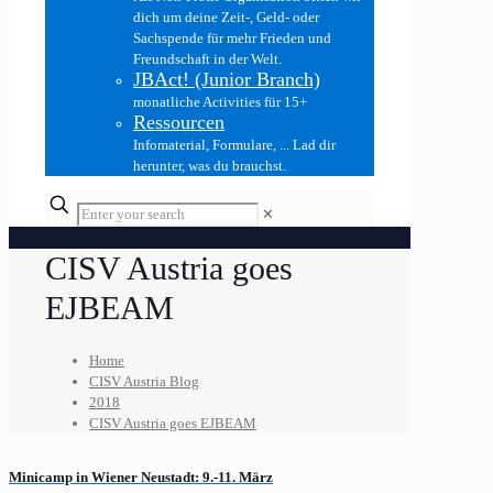
dich um deine Zeit-, Geld- oder
Sachspende für mehr Frieden und
Freundschaft in der Welt.
JBAct! (Junior Branch)
monatliche Activities für 15+
Ressourcen
Infomaterial, Formulare, ... Lad dir
herunter, was du brauchst.
✕
CISV Austria goes
EJBEAM
Home
CISV Austria Blog
2018
CISV Austria goes EJBEAM
Minicamp in Wiener Neustadt: 9.-11. März