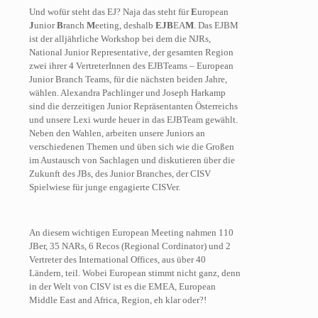
Und wofür steht das EJ? Naja das steht für
E
uropean
J
unior
B
ranch
M
eeting, deshalb
EJB
EA
M
. Das EJBM
ist der alljährliche Workshop bei dem die NJRs,
National Junior Representative, der gesamten Region
zwei ihrer 4 VertreterInnen des EJBTeams – European
Junior Branch Teams, für die nächsten beiden Jahre,
wählen. Alexandra Pachlinger und Joseph Harkamp
sind die derzeitigen Junior Repräsentanten Österreichs
und unsere Lexi wurde heuer in das EJBTeam gewählt.
Neben den Wahlen, arbeiten unsere Juniors an
verschiedenen Themen und üben sich wie die Großen
im Austausch von Sachlagen und diskutieren über die
Zukunft des JBs, des Junior Branches, der CISV
Spielwiese für junge engagierte CISVer.
An diesem wichtigen European Meeting nahmen 110
JBer, 35 NARs, 6 Recos (Regional Cordinator) und 2
Vertreter des International Offices, aus über 40
Ländern, teil. Wobei European stimmt nicht ganz, denn
in der Welt von CISV ist es die EMEA, European
Middle East and Africa, Region, eh klar oder?!