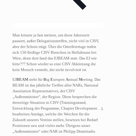
Man könnte ja fast meinen, um diese Jahreszeit
passiert, außer Delegationstreffen, nicht viel in CISV,
aber der Schein trügt. Über die Osterfeiertage trafen
sich 150 fleißige CISV Bienchen in Hollabrunn bei
Wien, denn dort fand das EJBEAM statt. Das EJ wie
bitte??? Schon wieder so eine CISV Abkürzung die
kein Mensch versteht, der nicht involviert ist.
EJ
BEAM
steht für
B
ig
E
uropen
A
nnual
M
eeting. Das
BEAM ist das jährliche Treffen aller NARs, National
Assotiation Representatives, der CISV
„Außenminister“, der Region. Diese besprechen die
derzeitige Situation in CISV (Trainingsstand,
Entwicklung der Programme, Chapter Development…),
bearbeiten Anträge, welche die Weichen für die
Zukunft unseres Vereins stellen, besetzen bei Bedarf
Positionen neu und vieles mehr. Übrigens unser
„Außenminister“ oder NAR ist Philipp Dimitriadis.