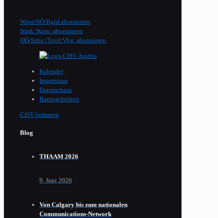
Wien/NÖ/Bgld abonnieren
Stmk./Kntn. abonnieren
OÖ/Szbg./Tirol/Vbg. abonnieren
Kalender
Impressum
Datenschutz
Barrierefreiheit
CISV beitreten
Blog
THAAM 2026
9. Juni 2026
Von Calgary bis zum nationalen
Communications-Network