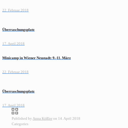
22. Februar 2018
Überraschungsplatz
17. April 2018
Minicamp in Wiener Neustadt: 9.-11. März
22. Februar 2018
Überraschungsplatz
17. April 2018
Published by
Anna Kößler
on
14. April 2018
Categories