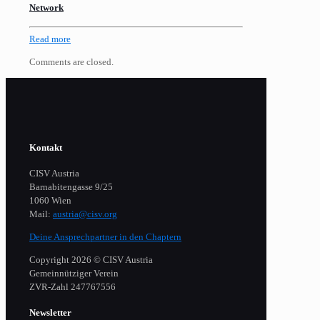
Network
Read more
Comments are closed.
Kontakt
CISV Austria
Barnabitengasse 9/25
1060 Wien
Mail:
austria@cisv.org
Deine Ansprechpartner in den Chaptern
Copyright 2026 © CISV Austria
Gemeinnütziger Verein
​ZVR-Zahl 247767556
Newsletter