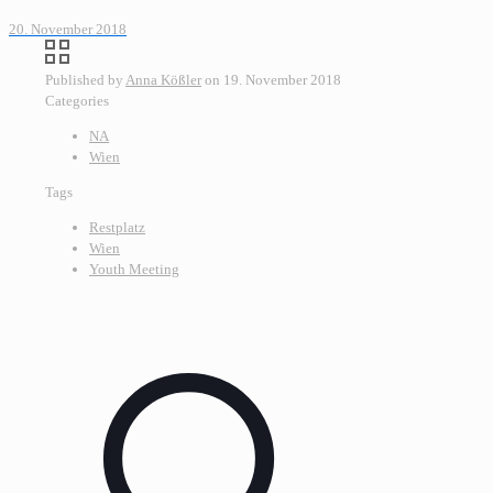
20. November 2018
Published by
Anna Kößler
on
19. November 2018
Categories
NA
Wien
Tags
Restplatz
Wien
Youth Meeting