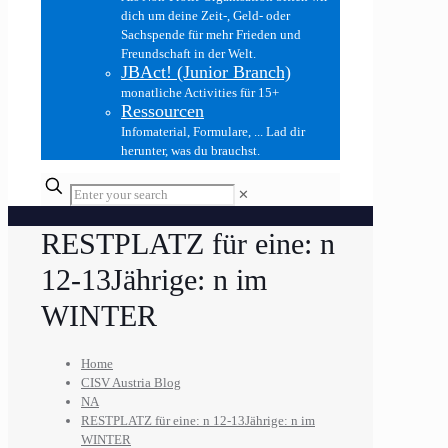
dich um deine Zeit-, Geld- oder
Sachspende für mehr Frieden und
Freundschaft in der Welt.
JBAct! (Junior Branch)
monatliche Activities für 15+
Ressourcen
Infomaterial, Formulare, ... Lad dir
herunter, was du brauchst.
✕
RESTPLATZ für eine: n
12-13Jährige: n im
WINTER
Home
CISV Austria Blog
NA
RESTPLATZ für eine: n 12-13Jährige: n im
WINTER