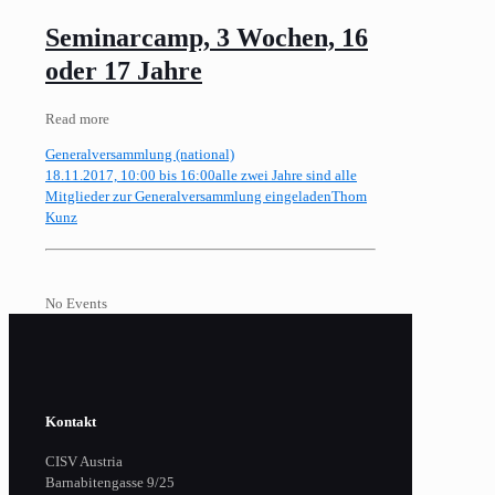
Seminarcamp, 3 Wochen, 16
oder 17 Jahre
Read more
Generalversammlung (national)
18.11.2017, 10:00 bis 16:00
alle zwei Jahre sind alle
Mitglieder zur Generalversammlung eingeladen
Thom
Kunz
No Events
Kontakt
CISV Austria
Barnabitengasse 9/25