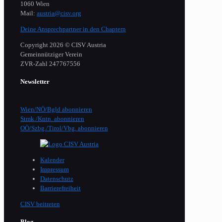
1060 Wien
Mail:
austria@cisv.org
Deine Ansprechpartner in den Chaptern
Copyright 2026 © CISV Austria
Gemeinnütziger Verein
​ZVR-Zahl 247767556
Newsletter
Wien/NÖ/Bgld abonnieren
Stmk./Kntn. abonnieren
OÖ/Szbg./Tirol/Vbg. abonnieren
Kalender
Impressum
Datenschutz
Barrierefreiheit
CISV beitreten
Blog