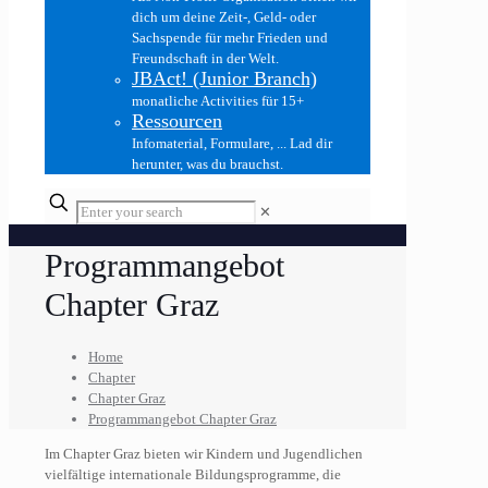
dich um deine Zeit-, Geld- oder
Sachspende für mehr Frieden und
Freundschaft in der Welt.
JBAct! (Junior Branch)
monatliche Activities für 15+
Ressourcen
Infomaterial, Formulare, ... Lad dir
herunter, was du brauchst.
✕
Programmangebot
Chapter Graz
Home
Chapter
Chapter Graz
Programmangebot Chapter Graz
Im Chapter Graz bieten wir Kindern und Jugendlichen
vielfältige internationale Bildungsprogramme, die