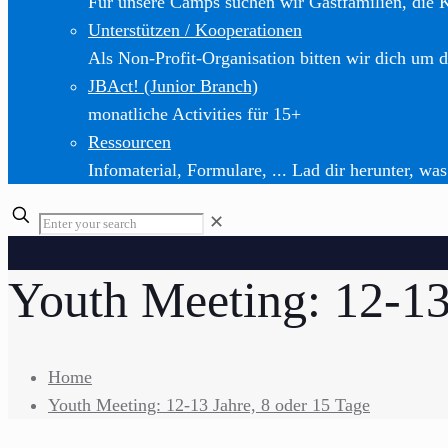
Für unsere Camps suchen wir Gastfamilien, die 
Unterstützen / Kooperationen
Als Non-Profit-Organisation bitten wir dich um d
JBAct! (Junior Branch)
monatliche Activities für 15+
Ressourcen
Infomaterial, Formulare, ... Lad dir herunter, was
✕
Youth Meeting: 12-13
Home
Youth Meeting: 12-13 Jahre, 8 oder 15 Tage