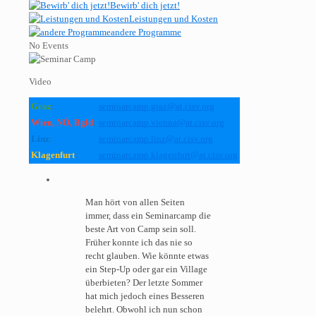
Bewirb' dich jetzt!
Leistungen und Kosten
andere Programme
No Events
Video
Graz
:
seminarcamp.graz@at.cisv.org
Wien, NÖ, Bgld
:
seminarcamp.vienna@at.cisv.org
Linz
:
seminarcamp.linz@at.cisv.org
Klagenfurt
:
seminarcamp.klagenfurt@at.cisv.org
Man hört von allen Seiten
immer, dass ein Seminarcamp die
beste Art von Camp sein soll.
Früher konnte ich das nie so
recht glauben. Wie könnte etwas
ein Step-Up oder gar ein Village
überbieten? Der letzte Sommer
hat mich jedoch eines Besseren
belehrt. Obwohl ich nun schon