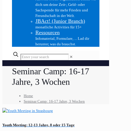
dich um deine Zeit-, Geld- oder
Sachspende für mehr Frieden und
Freundschaft in der Welt.
JBAct! (Junior Branch)
monatliche Activities für 15+
Ressourcen
Infomaterial, Formulare, ... Lad dir
herunter, was du brauchst.
✕
Seminar Camp: 16-17
Jahre, 3 Wochen
Home
Seminar Camp: 16-17 Jahre, 3 Wochen
Youth Meeting: 12-13 Jahre, 8 oder 15 Tage