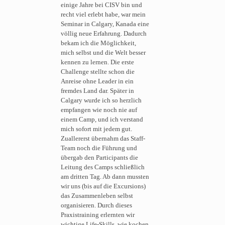
einige Jahre bei CISV bin und
recht viel erlebt habe, war mein
Seminar in Calgary, Kanada eine
völlig neue Erfahrung. Dadurch
bekam ich die Möglichkeit,
mich selbst und die Welt besser
kennen zu lernen. Die erste
Challenge stellte schon die
Anreise ohne Leader in ein
fremdes Land dar. Später in
Calgary wurde ich so herzlich
empfangen wie noch nie auf
einem Camp, und ich verstand
mich sofort mit jedem gut.
Zuallererst übernahm das Staff-
Team noch die Führung und
übergab den Participants die
Leitung des Camps schließlich
am dritten Tag. Ab dann mussten
wir uns (bis auf die Excursions)
das Zusammenleben selbst
organisieren. Durch dieses
Praxistraining erlernten wir
wichtige Life-Skills, wie kochen,