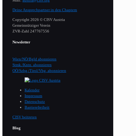
Mail:
austria@cisv.org
Deine Ansprechpartner in den Chaptern
Copyright 2026 © CISV Austria
Gemeinnütziger Verein
​ZVR-Zahl 247767556
Newsletter
Wien/NÖ/Bgld abonnieren
Stmk./Kntn. abonnieren
OÖ/Szbg./Tirol/Vbg. abonnieren
Kalender
Impressum
Datenschutz
Barrierefreiheit
CISV beitreten
Blog