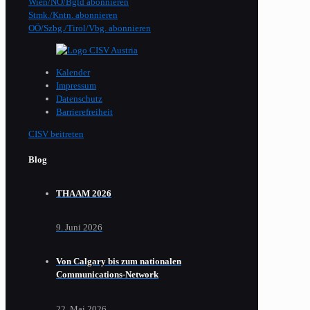
Wien/NÖ/Bgld abonnieren
Stmk./Kntn. abonnieren
OÖ/Szbg./Tirol/Vbg. abonnieren
Kalender
Impressum
Datenschutz
Barrierefreiheit
CISV beitreten
Blog
THAAM 2026
9. Juni 2026
Von Calgary bis zum nationalen
Communications-Network
22. Mai 2026