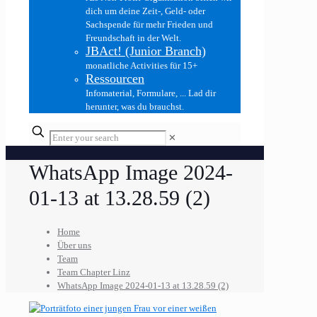
dich um deine Zeit-, Geld- oder
Sachspende für mehr Frieden und
Freundschaft in der Welt.
JBAct! (Junior Branch)
monatliche Activities für 15+
Ressourcen
Infomaterial, Formulare, ... Lad dir
herunter, was du brauchst.
✕
WhatsApp Image 2024-
01-13 at 13.28.59 (2)
Home
Über uns
Team
Team Chapter Linz
WhatsApp Image 2024-01-13 at 13.28.59 (2)