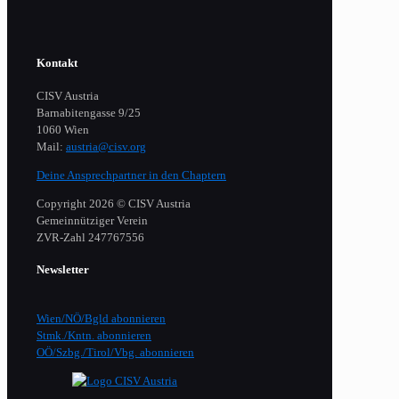
Kontakt
CISV Austria
Barnabitengasse 9/25
1060 Wien
Mail:
austria@cisv.org
Deine Ansprechpartner in den Chaptern
Copyright 2026 © CISV Austria
Gemeinnütziger Verein
​ZVR-Zahl 247767556
Newsletter
Wien/NÖ/Bgld abonnieren
Stmk./Kntn. abonnieren
OÖ/Szbg./Tirol/Vbg. abonnieren