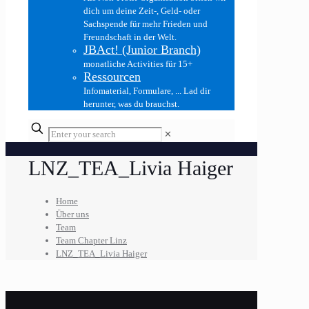
dich um deine Zeit-, Geld- oder
Sachspende für mehr Frieden und
Freundschaft in der Welt.
JBAct! (Junior Branch)
monatliche Activities für 15+
Ressourcen
Infomaterial, Formulare, ... Lad dir
herunter, was du brauchst.
✕
LNZ_TEA_Livia Haiger
Home
Über uns
Team
Team Chapter Linz
LNZ_TEA_Livia Haiger