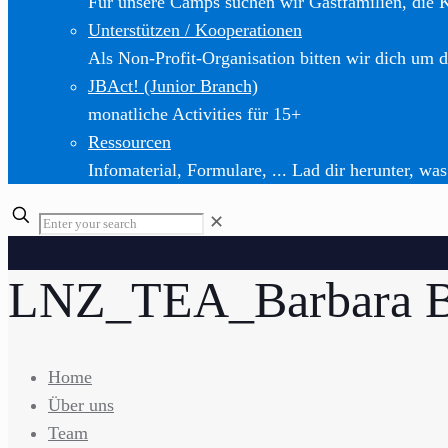
Für unsere Camps suchen wir Gastfamilien, die 
Unterstützen / Kooperationen
Als Non-Profit-Organisation bitten wir dich um d
JBAct! (Junior Branch)
monatliche Activities für 15+
Ressourcen
Infomaterial, Formulare, ... Lad dir herunter, was
✕
LNZ_TEA_Barbara B
Home
Über uns
Team