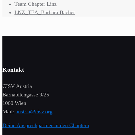
Team Chapter Linz
LNZ_TEA_Barbara Bacher
Kontakt
CISV Austria
Barnabitengasse 9/25
1060 Wien
Mail:
austria@cisv.org
Deine Ansprechpartner in den Chaptern