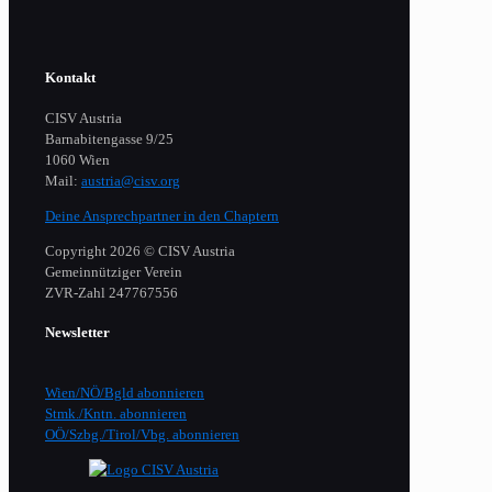
Kontakt
CISV Austria
Barnabitengasse 9/25
1060 Wien
Mail:
austria@cisv.org
Deine Ansprechpartner in den Chaptern
Copyright 2026 © CISV Austria
Gemeinnütziger Verein
​ZVR-Zahl 247767556
Newsletter
Wien/NÖ/Bgld abonnieren
Stmk./Kntn. abonnieren
OÖ/Szbg./Tirol/Vbg. abonnieren