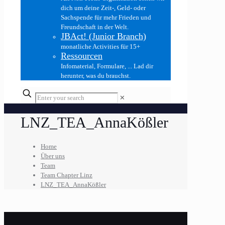
dich um deine Zeit-, Geld- oder
Sachspende für mehr Frieden und
Freundschaft in der Welt.
JBAct! (Junior Branch)
monatliche Activities für 15+
Ressourcen
Infomaterial, Formulare, ... Lad dir
herunter, was du brauchst.
✕
LNZ_TEA_AnnaKößler
Home
Über uns
Team
Team Chapter Linz
LNZ_TEA_AnnaKößler