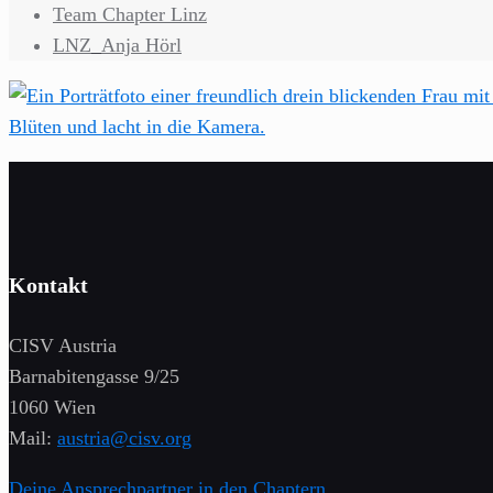
Team Chapter Linz
LNZ_Anja Hörl
Kontakt
CISV Austria
Barnabitengasse 9/25
1060 Wien
Mail:
austria@cisv.org
Deine Ansprechpartner in den Chaptern