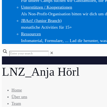
Für unsere Camps suchen wir Gastfamilien, die 
Unterstützen / Kooperationen
Als Non-Profit-Organisation bitten wir dich um d
JBAct! (Junior Branch)
monatliche Activities für 15+
Ressourcen
Infomaterial, Formulare, ... Lad dir herunter, was
✕
LNZ_Anja Hörl
Home
Über uns
Team