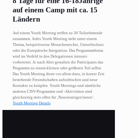
8 Tage für eine 16-18Jährige
auf einem Camp mit ca. 15
Ländern
Auf einem Youth Meeting treffen zu 30 Teilnehmende
zusammen. Jedes Youth Meeting steht unter einem
Thema, beispielsweise Menschenrechte, Umweltschutz
oder die Europäische Integration. Das Programmthema
wird im Vorfeld in den Delegationen intensiv
vorbereitet. Je nach Alter gestalten die Participants das
Programm zu einem kleinen oder größeren Teil selbst.
Das Youth Meeting dient vor allem dazu, in kurzer Zeit
bestehende Freundschaften aufzufrischen und neue
Kontakte zu knüpfen. Youth Meetings und sämtliche
anderen CISV-Programme und -Aktivitäten sind
gleichzeitig stets offen für ‚Neueinsteiger/innen‘.
Youth Meeting Details