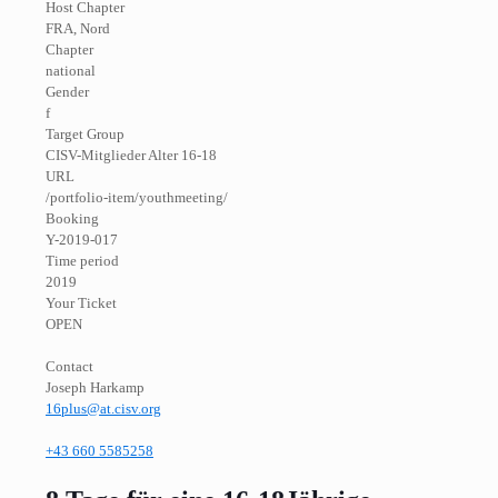
Host Chapter
FRA, Nord
Chapter
national
Gender
f
Target Group
CISV-Mitglieder Alter 16-18
URL
/portfolio-item/youthmeeting/
Booking
Y-2019-017
Time period
2019
Your Ticket
OPEN
Contact
Joseph Harkamp
16plus@at.cisv.org
+43 660 5585258