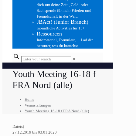
dich um deine Zeit-, Geld- oder
Sachspende für mehr Frieden und
Freundschaft in der Welt.
JBAct! (Junior Branch)
monatliche Activities für 15+
Ressourcen
Infomaterial, Formulare, ... Lad dir
herunter, was du brauchst.
✕
Youth Meeting 16-18 f
FRA Nord (alle)
Home
Veranstaltungen
Youth Meeting 16-18 f FRA Nord (alle)
Date(s)
27.12.2019 bis 03.01.2020