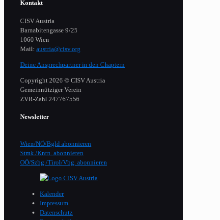
Kontakt
CISV Austria
Barnabitengasse 9/25
1060 Wien
Mail:
austria@cisv.org
Deine Ansprechpartner in den Chaptern
Copyright 2026 © CISV Austria
Gemeinnütziger Verein
​ZVR-Zahl 247767556
Newsletter
Wien/NÖ/Bgld abonnieren
Stmk./Kntn. abonnieren
OÖ/Szbg./Tirol/Vbg. abonnieren
Kalender
Impressum
Datenschutz