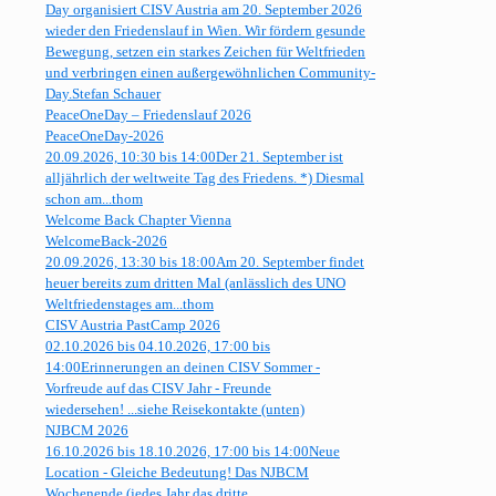
Day organisiert CISV Austria am 20. September 2026
wieder den Friedenslauf in Wien. Wir fördern gesunde
Bewegung, setzen ein starkes Zeichen für Weltfrieden
und verbringen einen außergewöhnlichen Community-
Day.
Stefan Schauer
PeaceOneDay – Friedenslauf 2026
PeaceOneDay-2026
20.09.2026, 10:30 bis 14:00
Der 21. September ist
alljährlich der weltweite Tag des Friedens. *) Diesmal
schon am...
thom
Welcome Back Chapter Vienna
WelcomeBack-2026
20.09.2026, 13:30 bis 18:00
Am 20. September findet
heuer bereits zum dritten Mal (anlässlich des UNO
Weltfriedenstages am...
thom
CISV Austria PastCamp 2026
02.10.2026 bis 04.10.2026, 17:00 bis
14:00
Erinnerungen an deinen CISV Sommer -
Vorfreude auf das CISV Jahr - Freunde
wiedersehen! ...
siehe Reisekontakte (unten)
NJBCM 2026
16.10.2026 bis 18.10.2026, 17:00 bis 14:00
Neue
Location - Gleiche Bedeutung! Das NJBCM
Wochenende (jedes Jahr das dritte