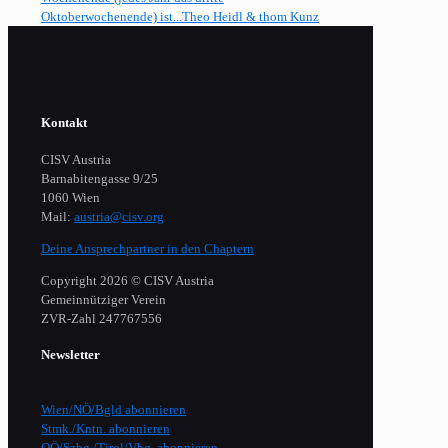
Oktoberwochenende) ist...
Theo Heidl & thom Kunz
Kontakt
CISV Austria
Barnabitengasse 9/25
1060 Wien
Mail:
austria@cisv.org
Deine Ansprechpartner in den Chaptern
Copyright 2026 © CISV Austria
Gemeinnütziger Verein
​ZVR-Zahl 247767556
Newsletter
Wien/NÖ/Bgld abonnieren
Stmk./Kntn. abonnieren
OÖ/Szbg./Tirol/Vbg. abonnieren