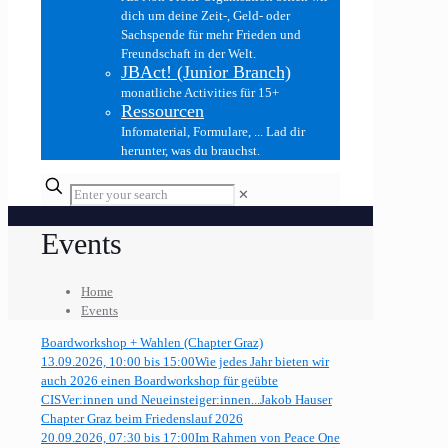
dich um deine Zeit-, Geld- oder
Sachspende für mehr Frieden und
Freundschaft in der Welt.
JBAct! (Junior Branch)
monatliche Activities für 15+
Ressourcen
Infomaterial, Formulare, ... Lad dir
herunter, was du brauchst.
✕
Events
Home
Events
Boardworkshop + Wahlen (Chapter Graz)
13.09.2026, 10:00 bis 15:00
Wie jedes Jahr bieten wir
auch 2026 einen Boardworkshop für geübte
CISVer:innen und Neueinsteiger:innen...
Jakob Hauser
Chapter Graz beim Friedenslauf 2026
20.09.2026, 07:30 bis 17:00
Im Rahmen von Peace One