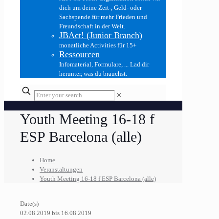
dich um deine Zeit-, Geld- oder
Sachspende für mehr Frieden und
Freundschaft in der Welt.
JBAct! (Junior Branch)
monatliche Activities für 15+
Ressourcen
Infomaterial, Formulare, ... Lad dir
herunter, was du brauchst.
✕
Youth Meeting 16-18 f
ESP Barcelona (alle)
Home
Veranstaltungen
Youth Meeting 16-18 f ESP Barcelona (alle)
Date(s)
02.08.2019 bis 16.08.2019