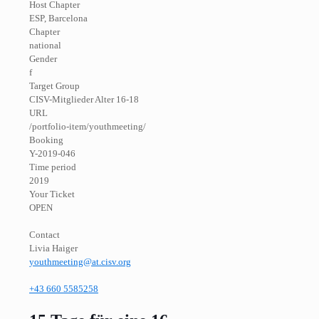
Host Chapter
ESP, Barcelona
Chapter
national
Gender
f
Target Group
CISV-Mitglieder Alter 16-18
URL
/portfolio-item/youthmeeting/
Booking
Y-2019-046
Time period
2019
Your Ticket
OPEN
Contact
Livia Haiger
youthmeeting@at.cisv.org
+43 660 5585258