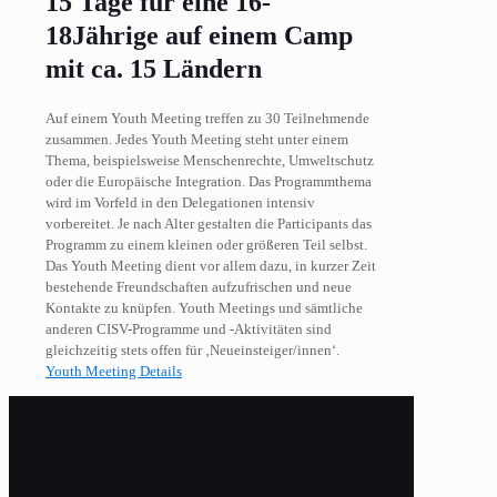
15 Tage für eine 16-
18Jährige auf einem Camp
mit ca. 15 Ländern
Auf einem Youth Meeting treffen zu 30 Teilnehmende
zusammen. Jedes Youth Meeting steht unter einem
Thema, beispielsweise Menschenrechte, Umweltschutz
oder die Europäische Integration. Das Programmthema
wird im Vorfeld in den Delegationen intensiv
vorbereitet. Je nach Alter gestalten die Participants das
Programm zu einem kleinen oder größeren Teil selbst.
Das Youth Meeting dient vor allem dazu, in kurzer Zeit
bestehende Freundschaften aufzufrischen und neue
Kontakte zu knüpfen. Youth Meetings und sämtliche
anderen CISV-Programme und -Aktivitäten sind
gleichzeitig stets offen für ‚Neueinsteiger/innen‘.
Youth Meeting Details