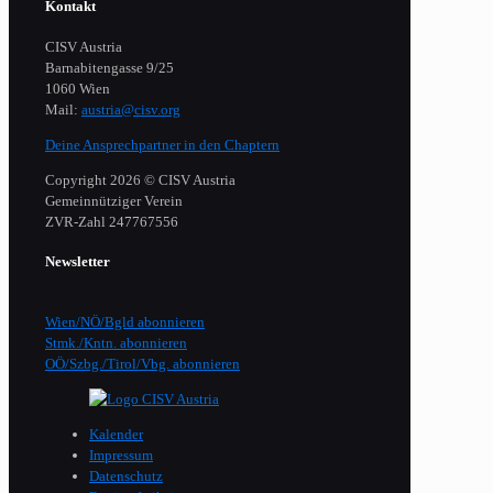
Kontakt
CISV Austria
Barnabitengasse 9/25
1060 Wien
Mail:
austria@cisv.org
Deine Ansprechpartner in den Chaptern
Copyright 2026 © CISV Austria
Gemeinnütziger Verein
​ZVR-Zahl 247767556
Newsletter
Wien/NÖ/Bgld abonnieren
Stmk./Kntn. abonnieren
OÖ/Szbg./Tirol/Vbg. abonnieren
Kalender
Impressum
Datenschutz