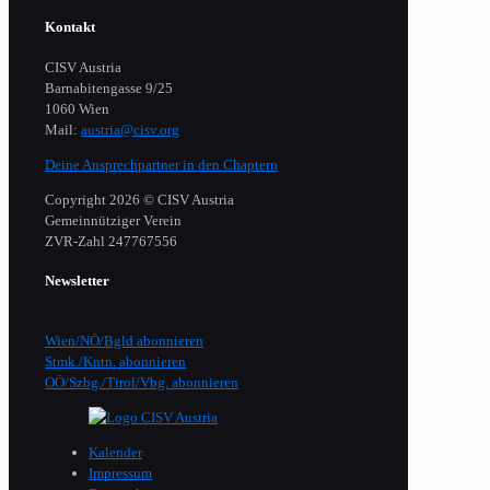
Kontakt
CISV Austria
Barnabitengasse 9/25
1060 Wien
Mail:
austria@cisv.org
Deine Ansprechpartner in den Chaptern
Copyright 2026 © CISV Austria
Gemeinnütziger Verein
​ZVR-Zahl 247767556
Newsletter
Wien/NÖ/Bgld abonnieren
Stmk./Kntn. abonnieren
OÖ/Szbg./Tirol/Vbg. abonnieren
Kalender
Impressum