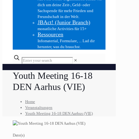
dich um deine Zeit-, Geld- oder
Sachspende für mehr Frieden und
Freundschaft in der Welt.
JBAct! (Junior Branch)
monatliche Activities für 15+
Ressourcen
Infomaterial, Formulare, ... Lad dir
herunter, was du brauchst.
✕
Youth Meeting 16-18
DEN Aarhus (VIE)
Home
Veranstaltungen
Youth Meeting 16-18 DEN Aarhus (VIE)
Date(s)