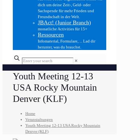
dich um deine Zeit-, Geld- oder
Sachspende für mehr Frieden und
Freundschaft in der Welt.
JBAct! (Junior Branch)
monatliche Activities für 15+
Ressourcen
Infomaterial, Formulare, ... Lad dir
herunter, was du brauchst.
✕
Youth Meeting 12-13
USA Rocky Mountain
Denver (KLF)
Home
Veranstaltungen
Youth Meeting 12-13 USA Rocky Mountain
Denver (KLF)