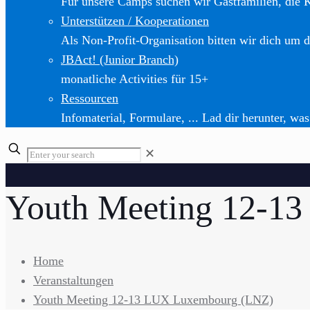
Für unsere Camps suchen wir Gastfamilien, die 
Unterstützen / Kooperationen
Als Non-Profit-Organisation bitten wir dich um d
JBAct! (Junior Branch)
monatliche Activities für 15+
Ressourcen
Infomaterial, Formulare, ... Lad dir herunter, was
✕
Youth Meeting 12-1
Home
Veranstaltungen
Youth Meeting 12-13 LUX Luxembourg (LNZ)