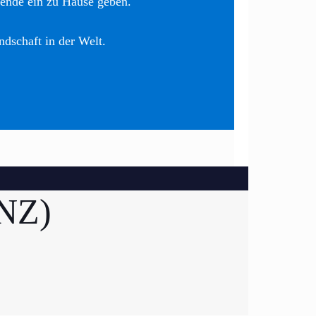
nende ein zu Hause geben.
ndschaft in der Welt.
LNZ)