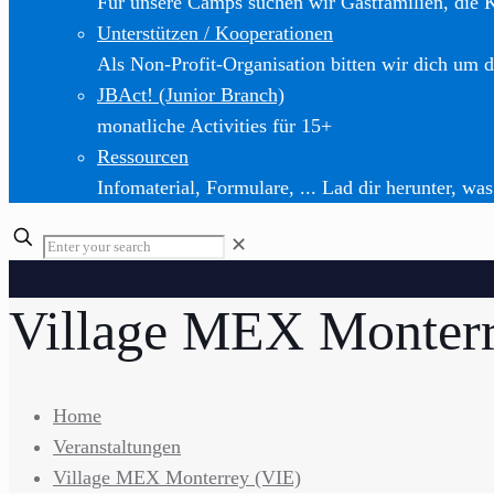
Für unsere Camps suchen wir Gastfamilien, die 
Unterstützen / Kooperationen
Als Non-Profit-Organisation bitten wir dich um d
JBAct! (Junior Branch)
monatliche Activities für 15+
Ressourcen
Infomaterial, Formulare, ... Lad dir herunter, was
✕
Village MEX Monterr
Home
Veranstaltungen
Village MEX Monterrey (VIE)