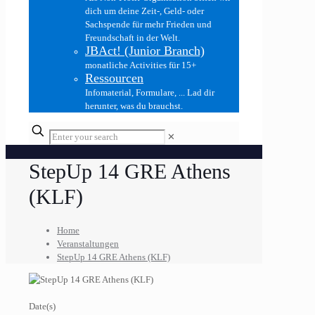
dich um deine Zeit-, Geld- oder
Sachspende für mehr Frieden und
Freundschaft in der Welt.
JBAct! (Junior Branch)
monatliche Activities für 15+
Ressourcen
Infomaterial, Formulare, ... Lad dir
herunter, was du brauchst.
✕
StepUp 14 GRE Athens
(KLF)
Home
Veranstaltungen
StepUp 14 GRE Athens (KLF)
Date(s)