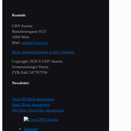
Kontakt
CISV Austria
Barnabitengasse 9/25
1060 Wien
Mail:
austria@cisv.org
Deine Ansprechpartner in den Chaptern
Copyright 2026 © CISV Austria
Gemeinnütziger Verein
​ZVR-Zahl 247767556
Newsletter
Wien/NÖ/Bgld abonnieren
Stmk./Kntn. abonnieren
OÖ/Szbg./Tirol/Vbg. abonnieren
Kalender