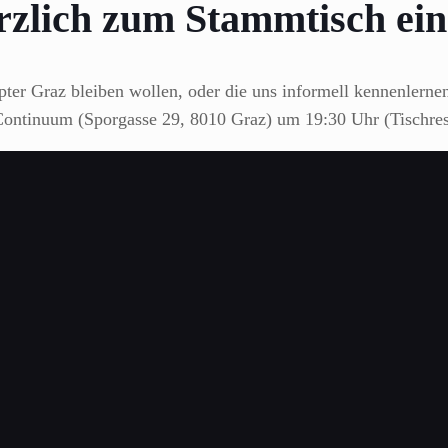
rzlich zum Stammtisch ein
ter Graz bleiben wollen, oder die uns informell kennenlernen
ntinuum (Sporgasse 29, 8010 Graz) um 19:30 Uhr (Tischres