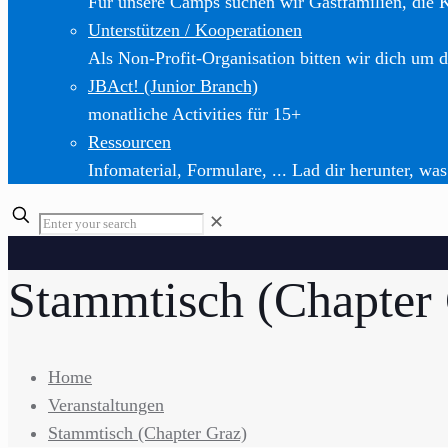
Für unsere Camps suchen wir Gastfamilien, die 
Unterstützen / Kooperationen
Als Non-Profit-Organisation bitten wir dich um d
JBAct! (Junior Branch)
monatliche Activities für 15+
Ressourcen
Infomaterial, Formulare, ... Lad dir herunter, was
✕
Stammtisch (Chapter
Home
Veranstaltungen
Stammtisch (Chapter Graz)