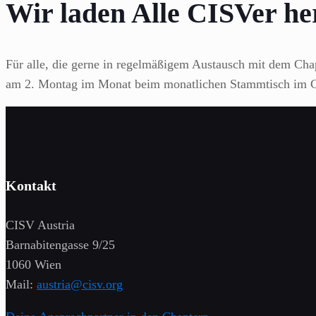
Wir laden Alle CISVer he
Für alle, die gerne in regelmäßigem Austausch mit dem Chap
am 2. Montag im Monat beim monatlichen Stammtisch im Co
Kontakt
CISV Austria
Barnabitengasse 9/25
1060 Wien
Mail:
austria@cisv.org