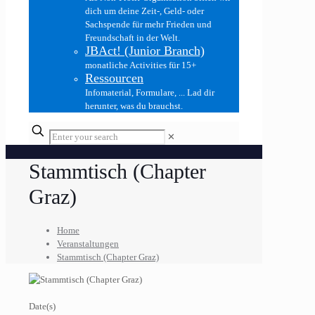
dich um deine Zeit-, Geld- oder
Sachspende für mehr Frieden und
Freundschaft in der Welt.
JBAct! (Junior Branch)
monatliche Activities für 15+
Ressourcen
Infomaterial, Formulare, ... Lad dir
herunter, was du brauchst.
✕
Stammtisch (Chapter
Graz)
Home
Veranstaltungen
Stammtisch (Chapter Graz)
Date(s)