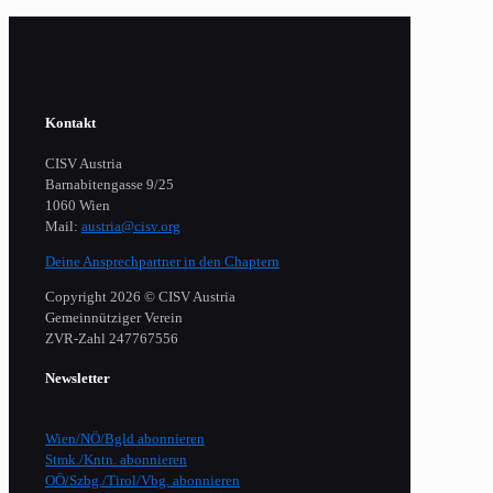
Kontakt
CISV Austria
Barnabitengasse 9/25
1060 Wien
Mail:
austria@cisv.org
Deine Ansprechpartner in den Chaptern
Copyright 2026 © CISV Austria
Gemeinnütziger Verein
​ZVR-Zahl 247767556
Newsletter
Wien/NÖ/Bgld abonnieren
Stmk./Kntn. abonnieren
OÖ/Szbg./Tirol/Vbg. abonnieren