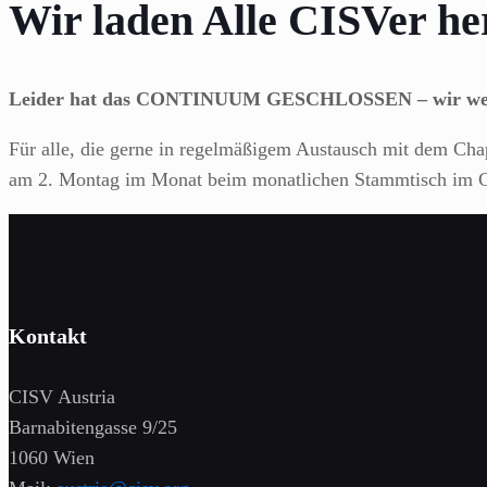
Wir laden Alle CISVer he
Leider hat das CONTINUUM GESCHLOSSEN – wir weiche
Für alle, die gerne in regelmäßigem Austausch mit dem Chap
am 2. Montag im Monat beim monatlichen Stammtisch im Co
Kontakt
CISV Austria
Barnabitengasse 9/25
1060 Wien