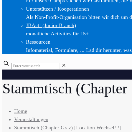
Für unsere Camps suchen wir Gastfamilien, die 
Unterstützen / Kooperationen
Als Non-Profit-Organisation bitten wir dich um d
JBAct! (Junior Branch)
monatliche Activities für 15+
Ressourcen
Infomaterial, Formulare, ... Lad dir herunter, was
✕
Stammtisch (Chapter 
Home
Veranstaltungen
Stammtisch (Chapter Graz) [Location Wechsel!!!]