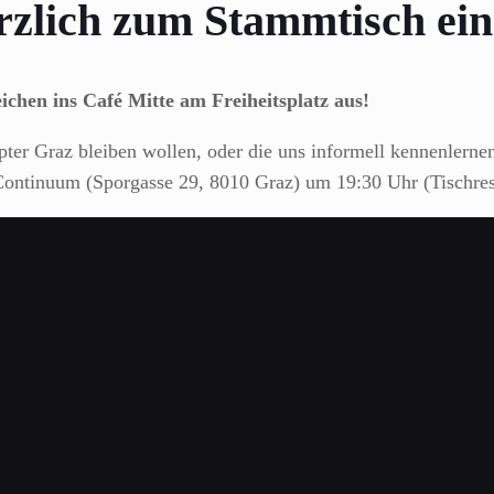
rzlich zum Stammtisch ein
n ins Café Mitte am Freiheitsplatz aus!
ter Graz bleiben wollen, oder die uns informell kennenlernen
ntinuum (Sporgasse 29, 8010 Graz) um 19:30 Uhr (Tischres