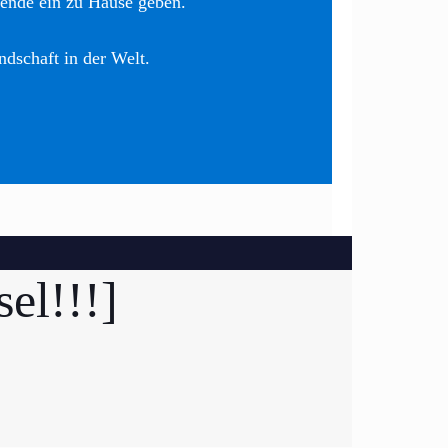
nende ein zu Hause geben.
ndschaft in der Welt.
el!!!]