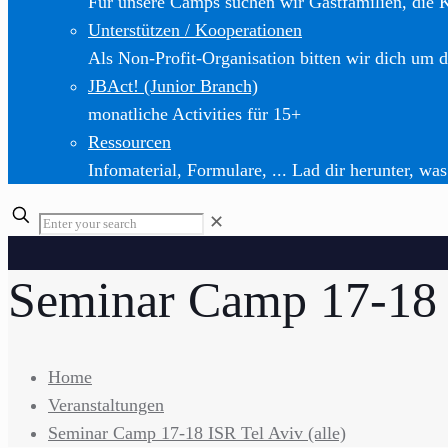
Für unsere Camps suchen wir Gastfamilien, die 
Unterstützen / Kooperationen
Als Non-Profit-Organisation bitten wir dich um d
JBAct! (Junior Branch)
monatliche Activities für 15+
Ressourcen
Infomaterial, Formulare, ... Lad dir herunter, was
✕
Seminar Camp 17-18 I
Home
Veranstaltungen
Seminar Camp 17-18 ISR Tel Aviv (alle)