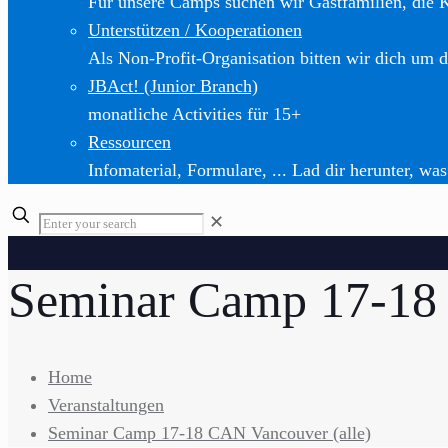
Für unsere Camps suchen wir Gastfamilien, die 
Unterstützen / Kooperationen
Als Non-Profit-Organisation bitten wir dich um d
JBAct! (Junior Branch)
monatliche Activities für 15+
Ressourcen
Infomaterial, Formulare, ... Lad dir herunter, was
✕
Seminar Camp 17-18 
Home
Veranstaltungen
Seminar Camp 17-18 CAN Vancouver (alle)