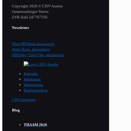
Copyright 2026 © CISV Austria
Gemeinnütziger Verein
​ZVR-Zahl 247767556
Newsletter
Wien/NÖ/Bgld abonnieren
Stmk./Kntn. abonnieren
OÖ/Szbg./Tirol/Vbg. abonnieren
Kalender
Impressum
Datenschutz
Barrierefreiheit
CISV beitreten
Blog
THAAM 2026