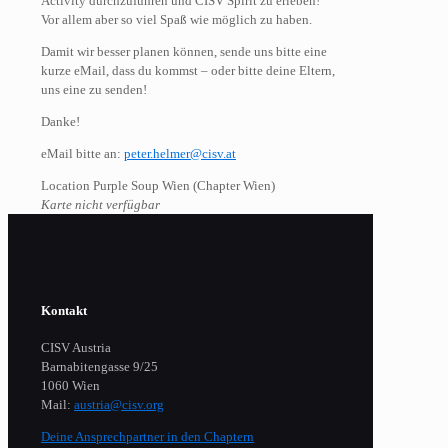
Activity durchzuführen und CISV Spirit zu erleben!
Vor allem aber so viel Spaß wie möglich zu haben.
Damit wir besser planen können, sende uns bitte eine
kurze eMail, dass du kommst – oder bitte deine Eltern,
uns eine zu senden!
Danke!
eMail bitte an:
peter.helmer@cisv.at
Location Purple Soup Wien (Chapter Wien)
Karte nicht verfügbar
Kontakt
CISV Austria
Barnabitengasse 9/25
1060 Wien
Mail:
austria@cisv.org
Deine Ansprechpartner in den Chaptern