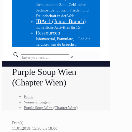
dich um deine Zeit-, Geld- oder
Sachspende für mehr Frieden und
Freundschaft in der Welt.
JBAct! (Junior Branch)
monatliche Activities für 15+
Ressourcen
Infomaterial, Formulare, ... Lad dir
herunter, was du brauchst.
✕
Purple Soup Wien
(Chapter Wien)
Home
Veranstaltungen
Purple Soup Wien (Chapter Wien)
Date(s)
11.01.2019, 15:30 bis 18:00