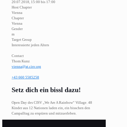
20.07.2018, 15:00 bis 17:00
Host Chapter
Vienna
Chapter
Vienna
Gender
m
Target Group
Interessierte jeden Alters
Contact
Thom Kunz
vienna@at.cisv.org
+43 660 5585258
Setz dich ein bissl dazu!
Open Day des CISV „We Are A Rainbow“ Village. 48
Kinder aus 12 Nationen laden ein, ein bisschen den
Campalltag zu erspüren und mitzuerleben.