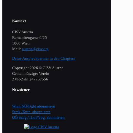
Kontakt
CISV Austria
Barnabitengasse 9/25
1060 Wien
Mail:
austria@cisv.org
Deine Ansprechpartner in den Chaptern
Copyright 2026 © CISV Austria
Gemeinnütziger Verein
​ZVR-Zahl 247767556
Newsletter
Wien/NÖ/Bgld abonnieren
Stmk./Kntn. abonnieren
OÖ/Szbg./Tirol/Vbg. abonnieren