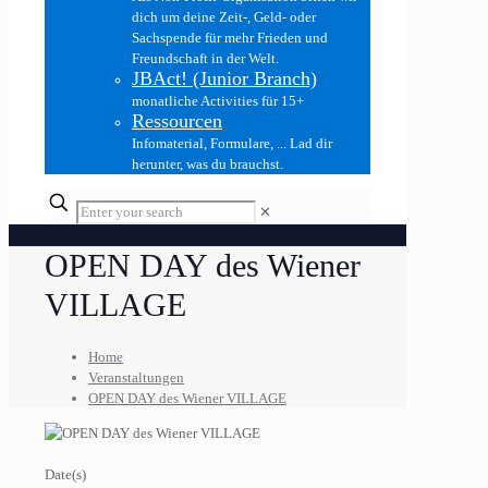
dich um deine Zeit-, Geld- oder
Sachspende für mehr Frieden und
Freundschaft in der Welt.
JBAct! (Junior Branch)
monatliche Activities für 15+
Ressourcen
Infomaterial, Formulare, ... Lad dir
herunter, was du brauchst.
✕
OPEN DAY des Wiener
VILLAGE
Home
Veranstaltungen
OPEN DAY des Wiener VILLAGE
Date(s)