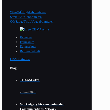
Wien/NÖ/Bgld abonnieren
Stmk./Kntn. abonnieren
OÖ/Szbg./Tirol/Vbg. abonnieren
Kalender
Impressum
Datenschutz
Barrierefreiheit
CISV beitreten
Blog
THAAM 2026
9. Juni 2026
Von Calgary bis zum nationalen
Communications-Network