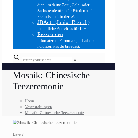
dich um deine Zeit-, Geld- oder
Sachspende für mehr Frieden und
Freundschaft in der Welt.
JBAct! (Junior Branch)
monatliche Activities für 15+
Ressourcen
Infomaterial, Formulare, ... Lad dir
herunter, was du brauchst.
✕
Mosaik: Chinesische
Teezeremonie
Home
Veranstaltungen
Mosaik: Chinesische Teezeremonie
Date(s)