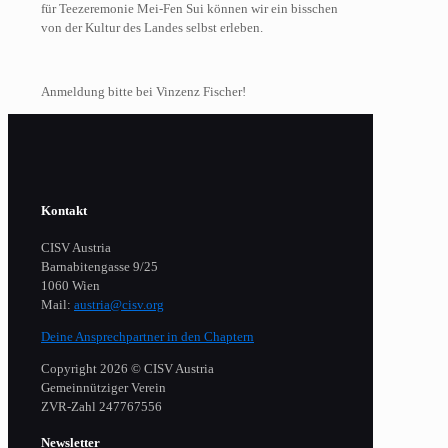
für Teezeremonie Mei-Fen Sui können wir ein bisschen
von der Kultur des Landes selbst erleben.
Anmeldung bitte bei Vinzenz Fischer!
Kontakt
CISV Austria
Barnabitengasse 9/25
1060 Wien
Mail:
austria@cisv.org
Deine Ansprechpartner in den Chaptern
Copyright 2026 © CISV Austria
Gemeinnütziger Verein
​ZVR-Zahl 247767556
Newsletter