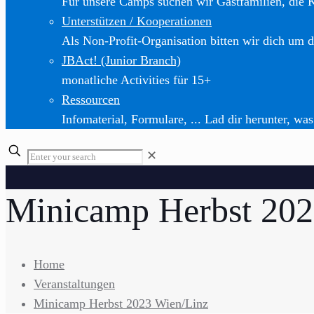
Für unsere Camps suchen wir Gastfamilien, die 
Unterstützen / Kooperationen
Als Non-Profit-Organisation bitten wir dich um d
JBAct! (Junior Branch)
monatliche Activities für 15+
Ressourcen
Infomaterial, Formulare, ... Lad dir herunter, was
✕
Minicamp Herbst 202
Home
Veranstaltungen
Minicamp Herbst 2023 Wien/Linz