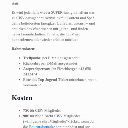
statt.
Es wird jedenfalls wieder SUPER-lustig mit allem was
zu CISV dazugehört: Activities mit Content und Spaß,
deine beliebtesten Energizer, Lullabies, usw.usf. – und
natürlich des Wiedersehen mit „alten“ und finden
neuer Freundschaften. Für alle, die CISV neu
kennenlernen oder wieder-erleben möchten.
Rahmendaten
:
Treffpunkt:
per E-Mail ausgesendet
Rückkehr:
per E-Mail ausgesendet
Ansprechperson:
Jan Pleschberger, +43 650
2432474
Bitte das
Top-Jugend-Ticket
mitnehmen, wenn
vorhanden!
Kosten
75€
für CISV Mitglieder
90€
für Noch-Nicht-CISV-Mitglieder
(wähl gerne ein „Mitglieder“-Ticket, wenn du
das
Beitrittsformular
herunterlädtst
und uns