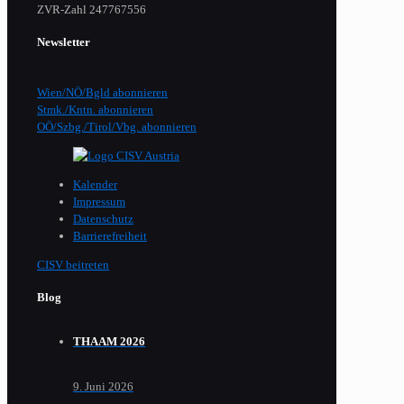
​ZVR-Zahl 247767556
Newsletter
Wien/NÖ/Bgld abonnieren
Stmk./Kntn. abonnieren
OÖ/Szbg./Tirol/Vbg. abonnieren
Kalender
Impressum
Datenschutz
Barrierefreiheit
CISV beitreten
Blog
THAAM 2026
9. Juni 2026