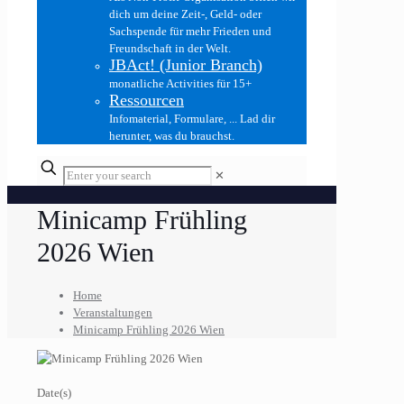
dich um deine Zeit-, Geld- oder
Sachspende für mehr Frieden und
Freundschaft in der Welt.
JBAct! (Junior Branch)
monatliche Activities für 15+
Ressourcen
Infomaterial, Formulare, ... Lad dir
herunter, was du brauchst.
✕
Minicamp Frühling
2026 Wien
Home
Veranstaltungen
Minicamp Frühling 2026 Wien
Date(s)