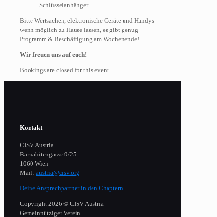
Schlüsselanhänger
Bitte Wertsachen, elektronische Geräte und Handys
wenn möglich zu Hause lassen, es gibt genug
Programm & Beschäftigung am Wochenende!
Wir freuen uns auf euch!
Bookings are closed for this event.
Kontakt
CISV Austria
Barnabitengasse 9/25
1060 Wien
Mail:
austria@cisv.org
Deine Ansprechpartner in den Chaptern
Copyright 2026 © CISV Austria
Gemeinnütziger Verein