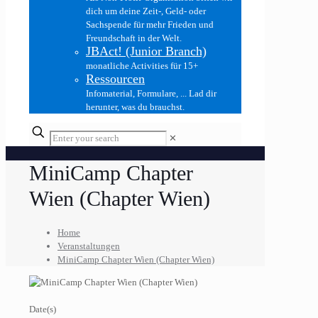
dich um deine Zeit-, Geld- oder
Sachspende für mehr Frieden und
Freundschaft in der Welt.
JBAct! (Junior Branch)
monatliche Activities für 15+
Ressourcen
Infomaterial, Formulare, ... Lad dir
herunter, was du brauchst.
✕
MiniCamp Chapter
Wien (Chapter Wien)
Home
Veranstaltungen
MiniCamp Chapter Wien (Chapter Wien)
Date(s)