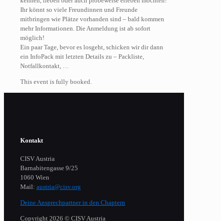
kennen, lieben oder auch probeweise erleben möchten!
Ihr könnt so viele Freundinnen und Freunde
mitbringen wie Plätze vorhanden sind – bald kommen
mehr Informationen. Die Anmeldung ist ab sofort
möglich!
Ein paar Tage, bevor es losgeht, schicken wir dir dann
ein InfoPack mit letzten Details zu – Packliste,
Notfallkontakt, …
This event is fully booked.
Kontakt
CISV Austria
Barnabitengasse 9/25
1060 Wien
Mail:
austria@cisv.org
Deine Ansprechpartner in den Chaptern
Copyright 2026 © CISV Austria