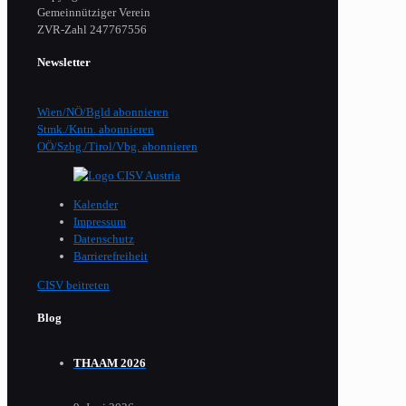
Gemeinnütziger Verein
​ZVR-Zahl 247767556
Newsletter
Wien/NÖ/Bgld abonnieren
Stmk./Kntn. abonnieren
OÖ/Szbg./Tirol/Vbg. abonnieren
Kalender
Impressum
Datenschutz
Barrierefreiheit
CISV beitreten
Blog
THAAM 2026