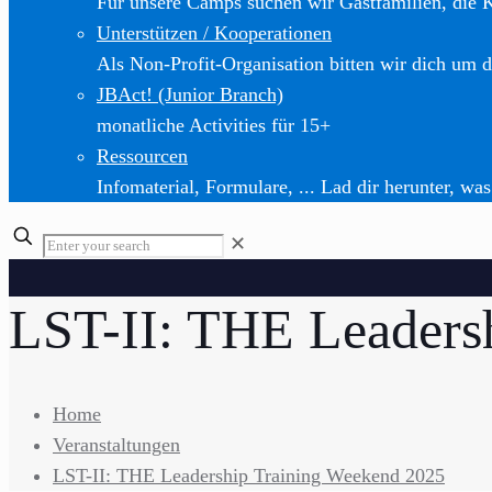
Für unsere Camps suchen wir Gastfamilien, die 
Unterstützen / Kooperationen
Als Non-Profit-Organisation bitten wir dich um d
JBAct! (Junior Branch)
monatliche Activities für 15+
Ressourcen
Infomaterial, Formulare, ... Lad dir herunter, was
✕
LST-II: THE Leaders
Home
Veranstaltungen
LST-II: THE Leadership Training Weekend 2025