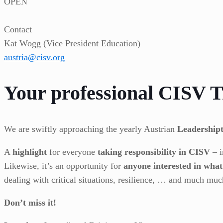
OPEN
Contact
Kat Wogg (Vice President Education)
austria@cisv.org
Your professional CISV T
We are swiftly approaching the yearly Austrian
Leadership
A
highlight
for everyone
taking responsibility in CISV
– i
Likewise, it’s an opportunity for
anyone interested in wha
dealing with critical situations, resilience, … and much m
Don’t miss it!