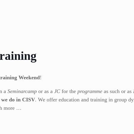
raining
training Weekend
!
n a
Seminarcamp
or as a
JC
for the
programme
as such or as
t we do in CISV
. We offer education and training in group d
uch more …