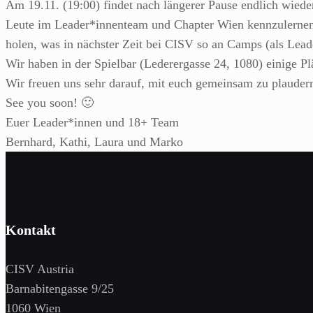
Am 19.11. (19:00) findet nach längerer Pause endlich wiede
Leute im Leader*innenteam und Chapter Wien kennzulerne
holen, was in nächster Zeit bei CISV so an Camps (als Leader
Wir haben in der Spielbar (Lederergasse 24, 1080) einige Pl
Wir freuen uns sehr darauf, mit euch gemeinsam zu plaudern
See you soon! 🙂
Euer Leader*innen und 18+ Team
Bernhard, Kathi, Laura und Marko
Kontakt
CISV Austria
Barnabitengasse 9/25
1060 Wien