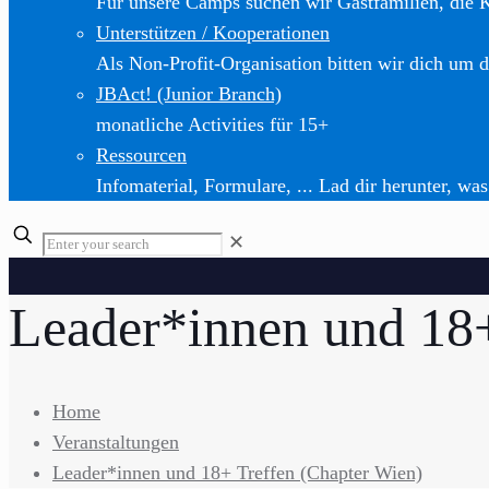
Für unsere Camps suchen wir Gastfamilien, die 
Unterstützen / Kooperationen
Als Non-Profit-Organisation bitten wir dich um d
JBAct! (Junior Branch)
monatliche Activities für 15+
Ressourcen
Infomaterial, Formulare, ... Lad dir herunter, was
✕
Leader*innen und 18+
Home
Veranstaltungen
Leader*innen und 18+ Treffen (Chapter Wien)