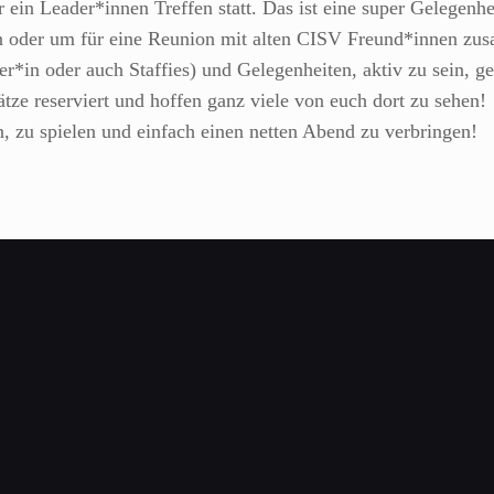
r ein Leader*innen Treffen statt. Das ist eine super Gelegen
n oder um für eine Reunion mit alten CISV Freund*innen z
*in oder auch Staffies) und Gelegenheiten, aktiv zu sein, gep
ätze reserviert und hoffen ganz viele von euch dort zu sehen!
, zu spielen und einfach einen netten Abend zu verbringen!